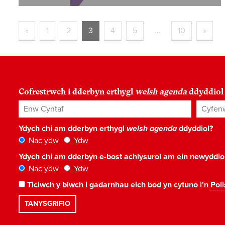
«
1
2
3
4
5
…
10
»
Cofrestrwch i dderbyn erthygl
welsh agenda
ddyddiol
Enw Cyntaf
Cyfenw
Ydych chi am dderbyn erthygl
welsh agenda
ddyddiol?
Nac ydw
Ydw
Ydych chi am dderbyn e-bost achlysurol am ein newyddi
Nac ydw
Ydw
Ticiwch y blwch i gadarnhau eich bod yn cytuno i'n
Poli