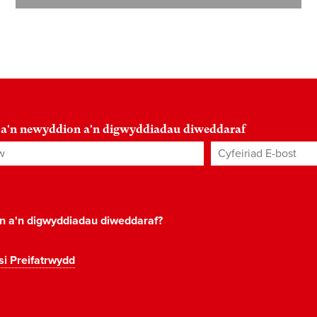
 a'n newyddion a'n digwyddiadau diweddaraf
Cyfeiriad E-bost
*
on a'n digwyddiadau diweddaraf?
si Preifatrwydd