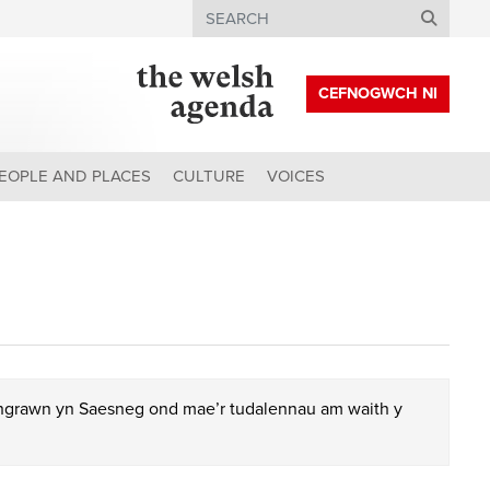
Search
CEFNOGWCH NI
EOPLE AND PLACES
CULTURE
VOICES
chgrawn yn Saesneg ond mae’r tudalennau am waith y