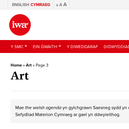
A
ENGLISH
CYMRAEG
A
A
Y SMC
EIN GWAITH
Y DIWEDDARAF
DIGWYDDIA
Home
»
Art
»
Page 3
Art
Mae
the welsh agenda
yn gylchgrawn Saesneg sydd yn c
Sefydliad Materion Cymraeg ar gael yn ddwyieithog.