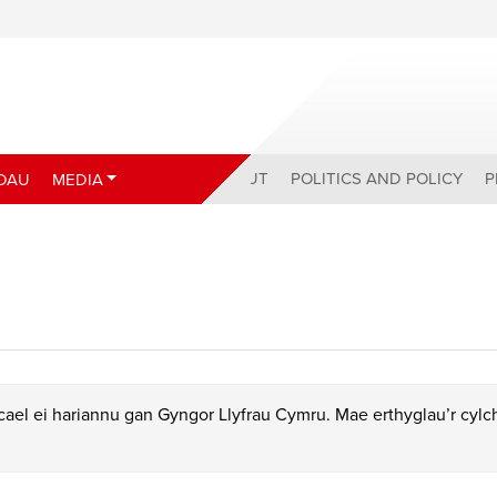
ABOUT
POLITICS AND POLICY
P
DAU
MEDIA
ael ei hariannu gan Gyngor Llyfrau Cymru. Mae erthyglau’r cyl