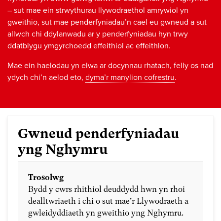
– sut mae ein strwythurau llywodraethol amrywiol yn
gweithio, sut mae penderfyniadau’n cael eu gwneud a sut
allwch chi ddylanwadu ar y penderfyniadau hyn trwy
ddatblygu ymgyrchoedd effeithiol ac effeithlon.
Mae ein haelodau yn elwa ar docynnau rhatach, felly os nad
ydych chi’n aelod eto,
dyma’r manylion cofrestru
.
Gwneud penderfyniadau
yng Nghymru
Trosolwg
Bydd y cwrs rhithiol deuddydd hwn yn rhoi
dealltwriaeth i chi o sut mae’r Llywodraeth a
gwleidyddiaeth yn gweithio yng Nghymru.