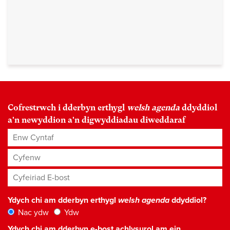
Cofrestrwch i dderbyn erthygl
welsh agenda
ddyddiol
a'n newyddion a'n digwyddiadau diweddaraf
Enw Cyntaf
Cyfenw
Cyfeiriad E-bost
*
Ydych chi am dderbyn erthygl
welsh agenda
ddyddiol?
Nac ydw
Ydw
Ydych chi am dderbyn e-bost achlysurol am ein