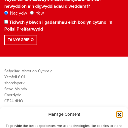
newyddion a'n digwyddiadau diweddaraf?
Nac ydw
Ydw
Ticiwch y blwch i gadarnhau eich bod yn cytuno i'n
Polisi Preifatrwydd
Sefydliad Materion Cymreig
Ystafell 6.01
sbarc|spark
Stryd Maindy
Caerdydd
CF24 4HQ
Manage Consent
Ein Gwaith
Democratiaeth
To provide the best experiences, we use technologies like cookies to store
Public Services