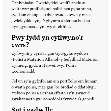
Ganlyniadau Gwleidyddol wedi’i anelu at
weithwyr proffesiynol polisi neu gyfathrebu,
sydd am ehangu eu dylanwad o fewn y maes
gwleidyddol yng Nghymru a sicrhau bod eu
hymgyrchoedd yn fwy effeithiol.
Pwy fydd yn cyflwyno’r
cwrs?
Cyflwynir y cyrsiau gan Gyd-gyfarwyddwr
(Polisi a Materion Allanol) y Sefydliad Materion
Cymreig, gyda’n Harweinwyr Polisi
Economaidd.
Fel un sy’n gyfrifol am ein portffolio ein hunain
o waith polisi, mae gan Joe brofiad o ddatblygu
atebion polisi a sicrhau effaith sy’n gwneud
gwahaniaeth gwirioneddol i fywydau’r genedl.
Sut i gadw lle