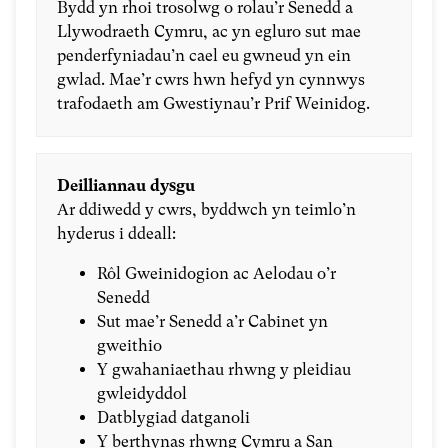
Bydd yn rhoi trosolwg o rolau’r Senedd a
Llywodraeth Cymru, ac yn egluro sut mae
penderfyniadau’n cael eu gwneud yn ein
gwlad. Mae’r cwrs hwn hefyd yn cynnwys
trafodaeth am Gwestiynau’r Prif Weinidog.
Deilliannau dysgu
Ar ddiwedd y cwrs, byddwch yn teimlo’n
hyderus i ddeall:
Rôl Gweinidogion ac Aelodau o’r
Senedd
Sut mae’r Senedd a’r Cabinet yn
gweithio
Y gwahaniaethau rhwng y pleidiau
gwleidyddol
Datblygiad datganoli
Y berthynas rhwng Cymru a San