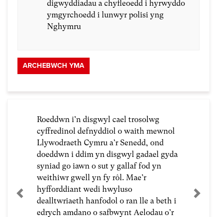
digwyddiadau a chyfleoedd i hyrwyddo
ymgyrchoedd i lunwyr polisi yng
Nghymru
ARCHEBWCH YMA
Roeddwn i’n disgwyl cael trosolwg
cyffredinol defnyddiol o waith mewnol
Llywodraeth Cymru a’r Senedd, ond
doeddwn i ddim yn disgwyl gadael gyda
syniad go iawn o sut y gallaf fod yn
weithiwr gwell yn fy rôl. Mae’r
hyfforddiant wedi hwyluso
Previous
Next
dealltwriaeth hanfodol o ran lle a beth i
edrych amdano o safbwynt Aelodau o’r