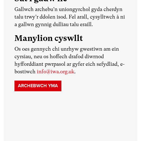
Gallwch archebu’n uniongyrchol gyda cherdyn
talu trwy’r ddolen isod. Fel arall, cysylltwch â ni
a gallwn gynnig dulliau talu eraill.
Manylion cyswllt
Os oes gennych chi unrhyw gwestiwn am ein
cyrsiau, neu os hoffech drafod diwrnod
hyfforddiant pwrpasol ar gyfer eich sefydliad, e-
bostiwch
info@iwa.org.uk
.
ARCHEBWCH YMA