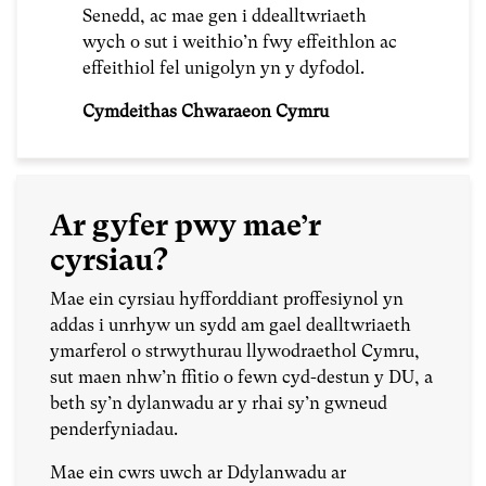
Senedd, ac mae gen i ddealltwriaeth
wych o sut i weithio’n fwy effeithlon ac
effeithiol fel unigolyn yn y dyfodol.
Cymdeithas Chwaraeon Cymru
Ar gyfer pwy mae’r
cyrsiau?
Mae ein cyrsiau hyfforddiant proffesiynol yn
addas i unrhyw un sydd am gael dealltwriaeth
ymarferol o strwythurau llywodraethol Cymru,
sut maen nhw’n ffitio o fewn cyd-destun y DU, a
beth sy’n dylanwadu ar y rhai sy’n gwneud
penderfyniadau.
Mae ein cwrs uwch ar Ddylanwadu ar