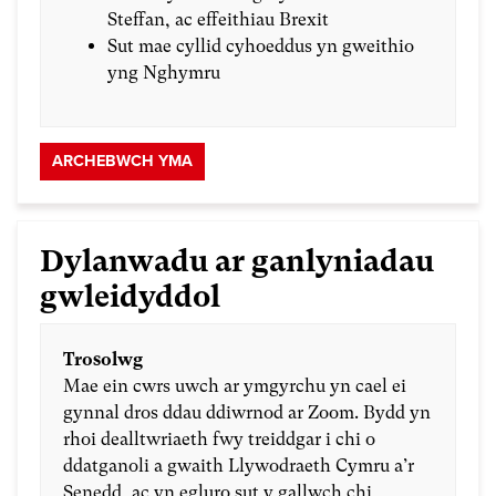
Steffan, ac effeithiau Brexit
Sut mae cyllid cyhoeddus yn gweithio
yng Nghymru
ARCHEBWCH YMA
Dylanwadu ar ganlyniadau
gwleidyddol
Trosolwg
Mae ein cwrs uwch ar ymgyrchu yn cael ei
gynnal dros ddau ddiwrnod ar Zoom. Bydd yn
rhoi dealltwriaeth fwy treiddgar i chi o
ddatganoli a gwaith Llywodraeth Cymru a’r
Senedd, ac yn egluro sut y gallwch chi