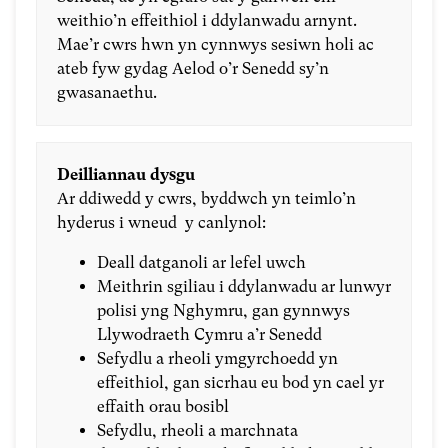
weithio’n effeithiol i ddylanwadu arnynt.
Mae’r cwrs hwn yn cynnwys sesiwn holi ac
ateb fyw gydag Aelod o’r Senedd sy’n
gwasanaethu.
Deilliannau dysgu
Ar ddiwedd y cwrs, byddwch yn teimlo’n
hyderus i wneud y canlynol:
Deall datganoli ar lefel uwch
Meithrin sgiliau i ddylanwadu ar lunwyr
polisi yng Nghymru, gan gynnwys
Llywodraeth Cymru a’r Senedd
Sefydlu a rheoli ymgyrchoedd yn
effeithiol, gan sicrhau eu bod yn cael yr
effaith orau bosibl
Sefydlu, rheoli a marchnata