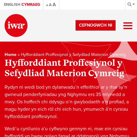
A
ENGLISH
CYMRAEG
A
A
CEFNOGWCH NI
Home
»
Hyfforddiant Proffesiynol y Sefydliad Materion Cymreig
Hyfforddiant Proffesiynol y
Sefydliad Materion Cymreig
Rydyn ni wedi bod yn dylanwadu’n effeithiol ar y rhai sy’n
gwneud penderfyniadau yng Nghymru ers 35 mlynedd a
mwy. Os hoffech chi ddysgu o’n gwybodaeth a’n profiad, a
magu hyder yn eich rôl chi eich hun, ymunwch â’n cyrsiau
hyfforddiant proffesiynol.
Wedi’u cynllunio a’u cyflwyno gennym ni, mae ein cyrsiau
hyfforddi yn bwrw golwg fanwl ar ddatganoli yng Nghymru