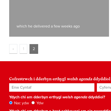
which he delivered a few weeks ago
«
1
2
Cofrestrwch i dderbyn erthygl
welsh agenda
ddyddiol
Enw Cyntaf
Cyfenw
Ydych chi am dderbyn erthygl
welsh agenda
ddyddiol?
Nac ydw
Ydw