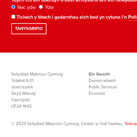
Ydych chi am dderbyn e-bost achlysurol am ein newyddi
Nac ydw
Ydw
Ticiwch y blwch i gadarnhau eich bod yn cytuno i'n
Poli
Sefydliad Materion Cymreig
Ein Gwaith
Ystafell 6.01
Democratiaeth
sbarc|spark
Public Services
Stryd Maindy
Economi
Caerdydd
CF24 4HQ
© 2023 Sefydliad Materion Cymreig. Cedwir yr holl hawliau.
Telera