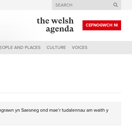
Search
CEFNOGWCH NI
EOPLE AND PLACES
CULTURE
VOICES
chgrawn yn Saesneg ond mae’r tudalennau am waith y