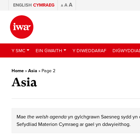
A
ENGLISH
CYMRAEG
A
A
Y SMC
EIN GWAITH
Y DIWEDDARAF
DIGWYDDIA
Home
»
Asia
»
Page 2
Asia
Mae
the welsh agenda
yn gylchgrawn Saesneg sydd yn c
Sefydliad Materion Cymraeg ar gael yn ddwyieithog.