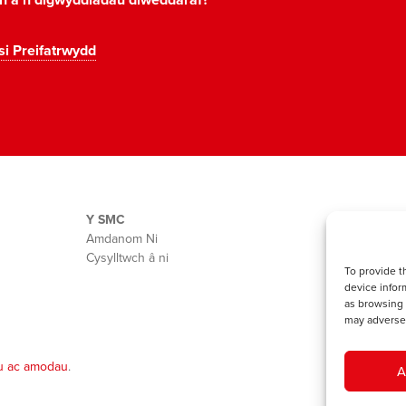
on a'n digwyddiadau diweddaraf?
si Preifatrwydd
Y SMC
Amdanom Ni
Cysylltwch â ni
To provide t
device infor
as browsing 
may adversel
u ac amodau
.
A