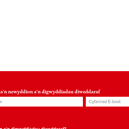
 a'n newyddion a'n digwyddiadau diweddaraf
Cyfeiriad E-bost
*