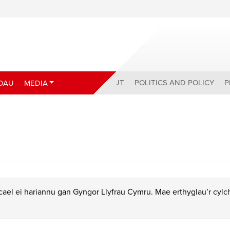
ABOUT
POLITICS AND POLICY
P
DAU
MEDIA
ael ei hariannu gan Gyngor Llyfrau Cymru. Mae erthyglau’r cyl