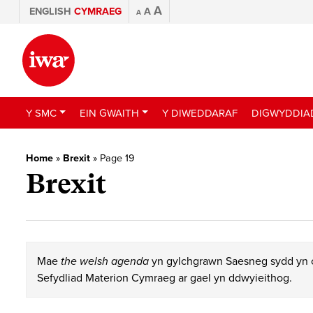
A
ENGLISH
CYMRAEG
A
A
Y SMC
EIN GWAITH
Y DIWEDDARAF
DIGWYDDIA
Home
»
Brexit
»
Page 19
Brexit
Mae
the welsh agenda
yn gylchgrawn Saesneg sydd yn c
Sefydliad Materion Cymraeg ar gael yn ddwyieithog.