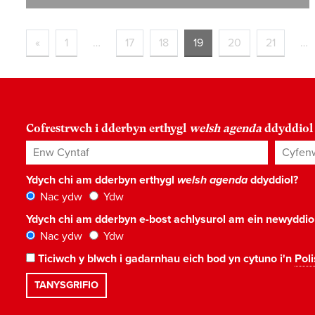
«
1
…
17
18
19
20
21
…
Cofrestrwch i dderbyn erthygl
welsh agenda
ddyddiol
Enw Cyntaf
Cyfenw
Ydych chi am dderbyn erthygl
welsh agenda
ddyddiol?
Nac ydw
Ydw
Ydych chi am dderbyn e-bost achlysurol am ein newyddi
Nac ydw
Ydw
Ticiwch y blwch i gadarnhau eich bod yn cytuno i'n
Poli