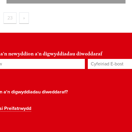
23
»
 a'n newyddion a'n digwyddiadau diweddaraf
Cyfeiriad E-bost
*
on a'n digwyddiadau diweddaraf?
si Preifatrwydd