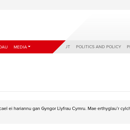
ABOUT
POLITICS AND POLICY
P
DAU
MEDIA
ael ei hariannu gan Gyngor Llyfrau Cymru. Mae erthyglau’r cyl