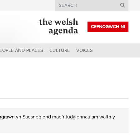
Search
CEFNOGWCH NI
EOPLE AND PLACES
CULTURE
VOICES
chgrawn yn Saesneg ond mae’r tudalennau am waith y