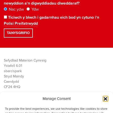
newyddion a'n digwyddiadau diweddaraf?
Nac ydw
Ydw
Ticiwch y blwch i gadarnhau eich bod yn cytuno i'n
Polisi Preifatrwydd
Sefydliad Materion Cymreig
Ystafell 6.01
sbarc|spark
Stryd Maindy
Caerdydd
CF24 4HQ
Manage Consent
Ein Gwaith
Democratiaeth
To provide the best experiences, we use technologies like cookies to store
Public Services