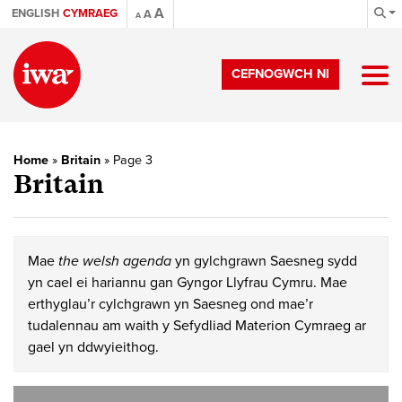
A
ENGLISH
CYMRAEG
A
A
CEFNOGWCH NI
Home
»
Britain
»
Page 3
Britain
Mae
the welsh agenda
yn gylchgrawn Saesneg sydd
yn cael ei hariannu gan Gyngor Llyfrau Cymru. Mae
erthyglau’r cylchgrawn yn Saesneg ond mae’r
tudalennau am waith y Sefydliad Materion Cymraeg ar
gael yn ddwyieithog.