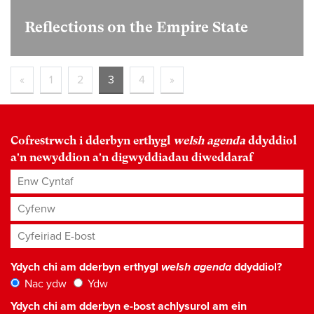
Reflections on the Empire State
«
1
2
3
4
»
Cofrestrwch i dderbyn erthygl
welsh agenda
ddyddiol
a'n newyddion a'n digwyddiadau diweddaraf
Enw Cyntaf
Cyfenw
Cyfeiriad E-bost
*
Ydych chi am dderbyn erthygl
welsh agenda
ddyddiol?
Nac ydw
Ydw
Ydych chi am dderbyn e-bost achlysurol am ein