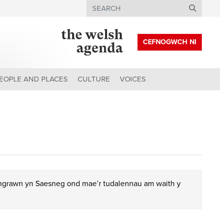
Search
CEFNOGWCH NI
EOPLE AND PLACES
CULTURE
VOICES
chgrawn yn Saesneg ond mae’r tudalennau am waith y