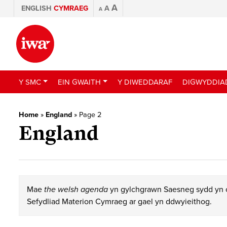
A
ENGLISH
CYMRAEG
A
A
Y SMC
EIN GWAITH
Y DIWEDDARAF
DIGWYDDIA
Home
»
England
»
Page 2
England
Mae
the welsh agenda
yn gylchgrawn Saesneg sydd yn c
Sefydliad Materion Cymraeg ar gael yn ddwyieithog.