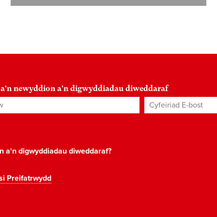
 a'n newyddion a'n digwyddiadau diweddaraf
Cyfeiriad E-bost
*
on a'n digwyddiadau diweddaraf?
si Preifatrwydd