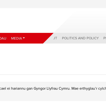
ABOUT
POLITICS AND POLICY
P
DAU
MEDIA
ael ei hariannu gan Gyngor Llyfrau Cymru. Mae erthyglau’r cyl