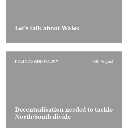
Let’s talk about Wales
POLITICS AND POLICY
16th August
Decentralisation needed to tackle
North/South divide