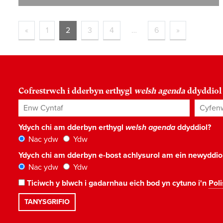
«
1
2
3
4
…
6
»
Cofrestrwch i dderbyn erthygl
welsh agenda
ddyddiol
Enw Cyntaf
Cyfenw
Ydych chi am dderbyn erthygl
welsh agenda
ddyddiol?
Nac ydw
Ydw
Ydych chi am dderbyn e-bost achlysurol am ein newyddi
Nac ydw
Ydw
Ticiwch y blwch i gadarnhau eich bod yn cytuno i'n
Poli