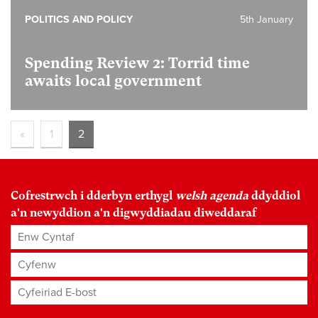
POLITICS AND POLICY
5th January
Spending Review 2:
Torrid time
awaits local government
«
1
2
Cofrestrwch i dderbyn erthygl
welsh agenda
ddyddiol
a'n newyddion a'n digwyddiadau diweddaraf
Enw Cyntaf
Cyfenw
Cyfeiriad E-bost
*