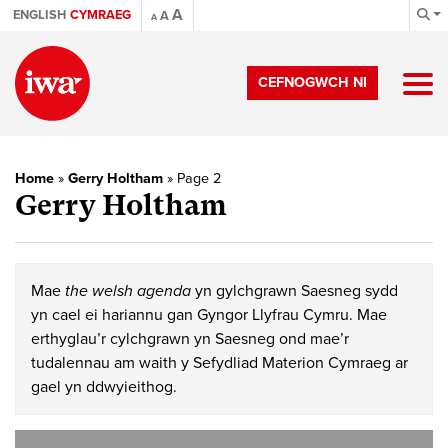
A
ENGLISH
CYMRAEG
A
A
CEFNOGWCH NI
Home
»
Gerry Holtham
»
Page 2
Gerry Holtham
Mae
the welsh agenda
yn gylchgrawn Saesneg sydd
yn cael ei hariannu gan Gyngor Llyfrau Cymru. Mae
erthyglau’r cylchgrawn yn Saesneg ond mae’r
tudalennau am waith y Sefydliad Materion Cymraeg ar
gael yn ddwyieithog.