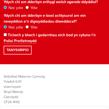
Ydych chi am dderbyn erthygl
welsh agenda
ddyddiol?
Nac ydw
Ydw
Ydych chi am dderbyn e-bost achlysurol am ein
newyddion a'n digwyddiadau diweddaraf?
Nac ydw
Ydw
Ticiwch y blwch i gadarnhau eich bod yn cytuno i'n
Polisi Preifatrwydd
Sefydliad Materion Cymreig
Ystafell 6.01
sbarc|spark
Stryd Maindy
Caerdydd
CF24 4HQ