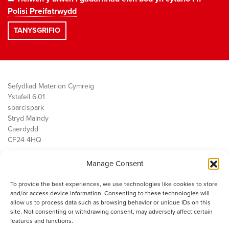
Polisi Preifatrwydd
Sefydliad Materion Cymreig
Ystafell 6.01
sbarc|spark
Stryd Maindy
Caerdydd
CF24 4HQ
Manage Consent
Ein Gwaith
Democratiaeth
To provide the best experiences, we use technologies like cookies to store
Public Services
and/or access device information. Consenting to these technologies will
Economi
allow us to process data such as browsing behavior or unique IDs on this
site. Not consenting or withdrawing consent, may adversely affect certain
Y SMC
features and functions.
Amdanom Ni