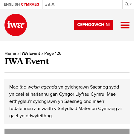
A
ENGLISH
CYMRAEG
A
A
CEFNOGWCH NI
Home
»
IWA Event
»
Page 126
IWA Event
Mae
the welsh agenda
yn gylchgrawn Saesneg sydd
yn cael ei hariannu gan Gyngor Llyfrau Cymru. Mae
erthyglau’r cylchgrawn yn Saesneg ond mae’r
tudalennau am waith y Sefydliad Materion Cymraeg ar
gael yn ddwyieithog.