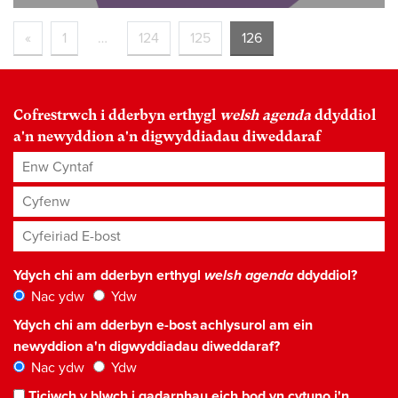
«
1
…
124
125
126
Cofrestrwch i dderbyn erthygl
welsh agenda
ddyddiol
a'n newyddion a'n digwyddiadau diweddaraf
Enw Cyntaf
Cyfenw
Cyfeiriad E-bost
*
Ydych chi am dderbyn erthygl
welsh agenda
ddyddiol?
Nac ydw
Ydw
Ydych chi am dderbyn e-bost achlysurol am ein
newyddion a'n digwyddiadau diweddaraf?
Nac ydw
Ydw
Ticiwch y blwch i gadarnhau eich bod yn cytuno i'n