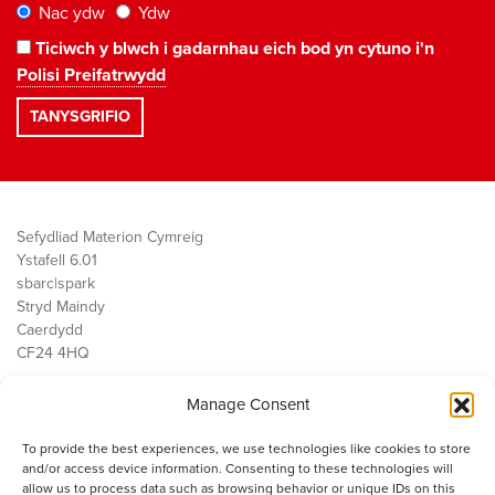
Nac ydw
Ydw
Ticiwch y blwch i gadarnhau eich bod yn cytuno i'n
Polisi Preifatrwydd
Sefydliad Materion Cymreig
Ystafell 6.01
sbarc|spark
Stryd Maindy
Caerdydd
CF24 4HQ
Manage Consent
Ein Gwaith
Democratiaeth
To provide the best experiences, we use technologies like cookies to store
Public Services
and/or access device information. Consenting to these technologies will
Economi
allow us to process data such as browsing behavior or unique IDs on this