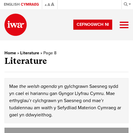
A
ENGLISH
CYMRAEG
A
A
CEFNOGWCH NI
Home
»
Literature
»
Page 8
Literature
Mae
the welsh agenda
yn gylchgrawn Saesneg sydd
yn cael ei hariannu gan Gyngor Llyfrau Cymru. Mae
erthyglau’r cylchgrawn yn Saesneg ond mae’r
tudalennau am waith y Sefydliad Materion Cymraeg ar
gael yn ddwyieithog.