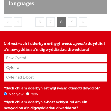
languages
«
1
…
6
7
8
9
»
Cofrestrwch i dderbyn erthygl
welsh agenda
ddyddiol
a'n newyddion a'n digwyddiadau diweddaraf
Enw Cyntaf
Cyfenw
Cyfeiriad E-bost
*
Ydych chi am dderbyn erthygl
welsh agenda
ddyddiol?
Nac ydw
Ydw
Ydych chi am dderbyn e-bost achlysurol am ein
newyddion a'n digwyddiadau diweddaraf?