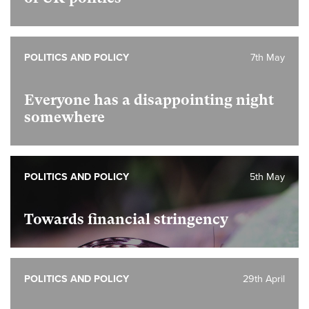
POLITICS AND POLICY
7th May
Everyone has a disappointing night
somewhere
POLITICS AND POLICY
5th May
Towards financial stringency
POLITICS AND POLICY
29th April