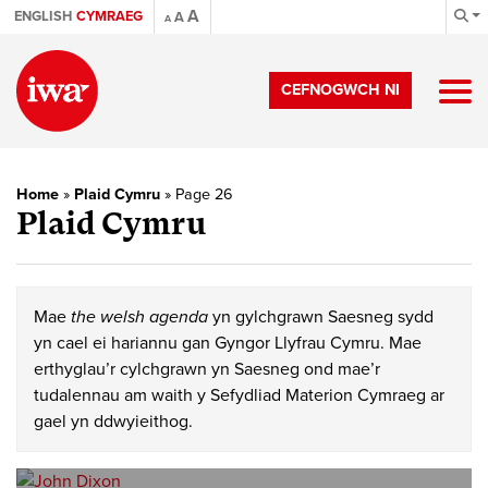
A
ENGLISH
CYMRAEG
A
A
CEFNOGWCH NI
Home
»
Plaid Cymru
»
Page 26
Plaid Cymru
Mae
the welsh agenda
yn gylchgrawn Saesneg sydd
yn cael ei hariannu gan Gyngor Llyfrau Cymru. Mae
erthyglau’r cylchgrawn yn Saesneg ond mae’r
tudalennau am waith y Sefydliad Materion Cymraeg ar
gael yn ddwyieithog.