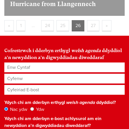
Hurricane from Llangennech
«
1
…
24
25
26
27
»
Cofrestrwch i dderbyn erthygl
welsh agenda
ddyddiol
a'n newyddion a'n digwyddiadau diweddaraf
Enw Cyntaf
Cyfenw
Cyfeiriad E-bost
*
Ydych chi am dderbyn erthygl
welsh agenda
ddyddiol?
Nac ydw
Ydw
Ydych chi am dderbyn e-bost achlysurol am ein
newyddion a'n digwyddiadau diweddaraf?