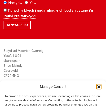
Nac ydw
Ydw
Ticiwch y blwch i gadarnhau eich bod yn cytuno i'n
Polisi Preifatrwydd
Sefydliad Materion Cymreig
Ystafell 6.01
sbarc|spark
Stryd Maindy
Caerdydd
CF24 4HQ
Manage Consent
Ein Gwaith
Democratiaeth
To provide the best experiences, we use technologies like cookies to store
Public Services
and/or access device information. Consenting to these technologies will
Economi
allow us to process data such as browsing behavior or unique IDs on this