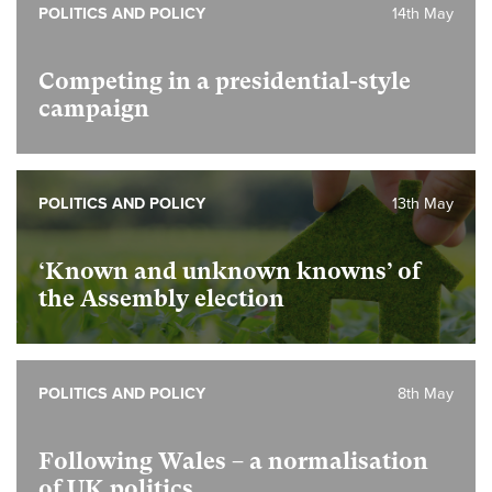
POLITICS AND POLICY
14th May
Competing in a presidential-style
campaign
POLITICS AND POLICY
13th May
‘Known and unknown knowns’ of
the Assembly election
POLITICS AND POLICY
8th May
Following Wales – a normalisation
of UK politics