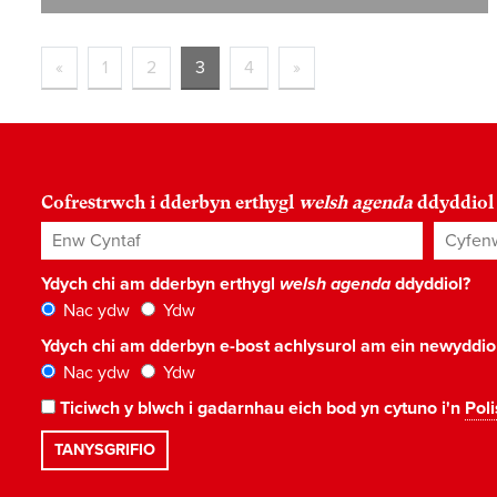
«
1
2
3
4
»
Cofrestrwch i dderbyn erthygl
welsh agenda
ddyddiol
Enw Cyntaf
Cyfenw
Ydych chi am dderbyn erthygl
welsh agenda
ddyddiol?
Nac ydw
Ydw
Ydych chi am dderbyn e-bost achlysurol am ein newyddi
Nac ydw
Ydw
Ticiwch y blwch i gadarnhau eich bod yn cytuno i'n
Poli