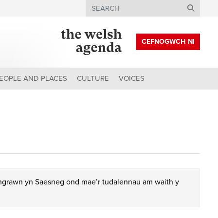
Search
CEFNOGWCH NI
EOPLE AND PLACES
CULTURE
VOICES
chgrawn yn Saesneg ond mae’r tudalennau am waith y