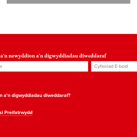
 a'n newyddion a'n digwyddiadau diweddaraf
Cyfeiriad E-bost
*
on a'n digwyddiadau diweddaraf?
si Preifatrwydd