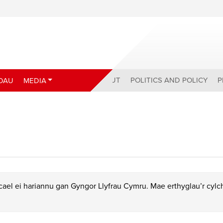
ABOUT
POLITICS AND POLICY
P
DAU
MEDIA
ael ei hariannu gan Gyngor Llyfrau Cymru. Mae erthyglau’r cyl