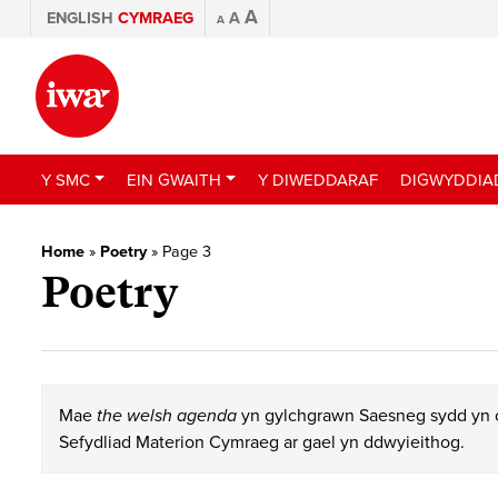
A
ENGLISH
CYMRAEG
A
A
Y SMC
EIN GWAITH
Y DIWEDDARAF
DIGWYDDIA
Home
»
Poetry
»
Page 3
Poetry
Mae
the welsh agenda
yn gylchgrawn Saesneg sydd yn c
Sefydliad Materion Cymraeg ar gael yn ddwyieithog.