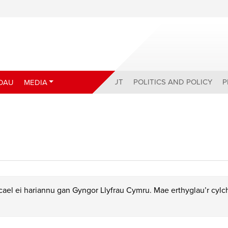
ABOUT
POLITICS AND POLICY
P
DAU
MEDIA
ael ei hariannu gan Gyngor Llyfrau Cymru. Mae erthyglau’r cyl