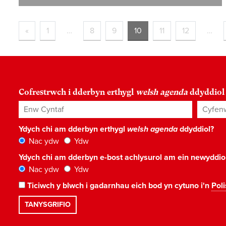
«
1
…
8
9
10
11
12
…
Cofrestrwch i dderbyn erthygl
welsh agenda
ddyddiol
Enw Cyntaf
Cyfenw
Ydych chi am dderbyn erthygl
welsh agenda
ddyddiol?
Nac ydw
Ydw
Ydych chi am dderbyn e-bost achlysurol am ein newyddi
Nac ydw
Ydw
Ticiwch y blwch i gadarnhau eich bod yn cytuno i'n
Poli