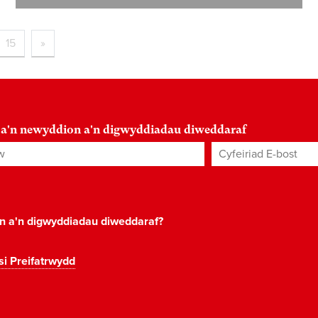
15
»
 a'n newyddion a'n digwyddiadau diweddaraf
Cyfeiriad E-bost
*
on a'n digwyddiadau diweddaraf?
si Preifatrwydd