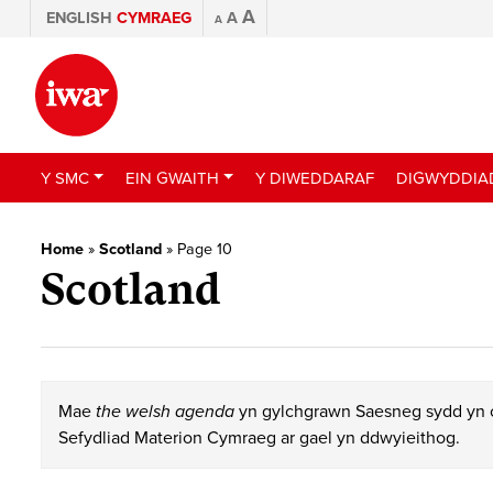
A
ENGLISH
CYMRAEG
A
A
Y SMC
EIN GWAITH
Y DIWEDDARAF
DIGWYDDIA
Home
»
Scotland
»
Page 10
Scotland
Mae
the welsh agenda
yn gylchgrawn Saesneg sydd yn c
Sefydliad Materion Cymraeg ar gael yn ddwyieithog.