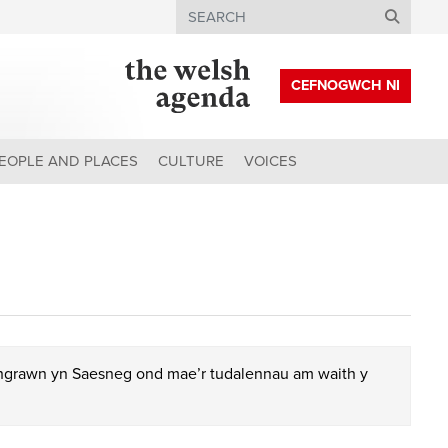
Search
CEFNOGWCH NI
EOPLE AND PLACES
CULTURE
VOICES
chgrawn yn Saesneg ond mae’r tudalennau am waith y