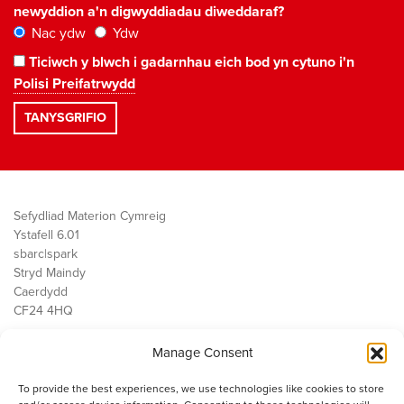
newyddion a'n digwyddiadau diweddaraf?
Nac ydw
Ydw
Ticiwch y blwch i gadarnhau eich bod yn cytuno i'n
Polisi Preifatrwydd
Sefydliad Materion Cymreig
Ystafell 6.01
sbarc|spark
Stryd Maindy
Caerdydd
CF24 4HQ
Manage Consent
Ein Gwaith
Democratiaeth
To provide the best experiences, we use technologies like cookies to store
Public Services