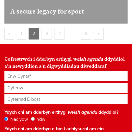
A secure legacy for sport
«
1
2
3
4
…
8
»
Cofrestrwch i dderbyn erthygl
welsh agenda
ddyddiol
a'n newyddion a'n digwyddiadau diweddaraf
Enw Cyntaf
Cyfenw
Cyfeiriad E-bost
*
Ydych chi am dderbyn erthygl
welsh agenda
ddyddiol?
Nac ydw
Ydw
Ydych chi am dderbyn e-bost achlysurol am ein