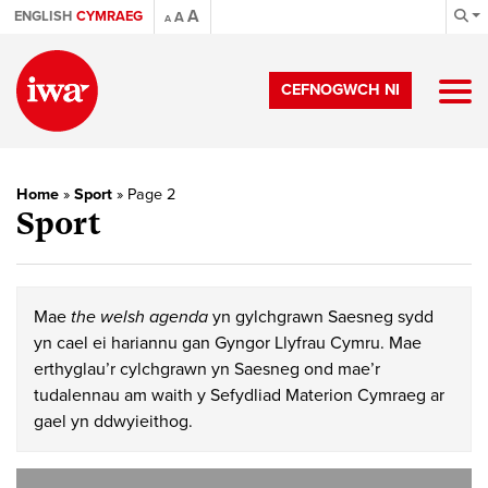
A
ENGLISH
CYMRAEG
A
A
CEFNOGWCH NI
Home
»
Sport
»
Page 2
Sport
Mae
the welsh agenda
yn gylchgrawn Saesneg sydd
yn cael ei hariannu gan Gyngor Llyfrau Cymru. Mae
erthyglau’r cylchgrawn yn Saesneg ond mae’r
tudalennau am waith y Sefydliad Materion Cymraeg ar
gael yn ddwyieithog.