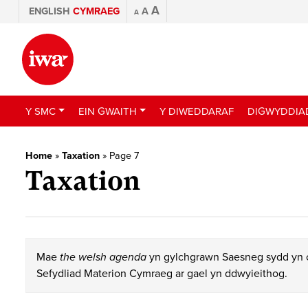
A
ENGLISH
CYMRAEG
A
A
Y SMC
EIN GWAITH
Y DIWEDDARAF
DIGWYDDIA
Home
»
Taxation
»
Page 7
Taxation
Mae
the welsh agenda
yn gylchgrawn Saesneg sydd yn c
Sefydliad Materion Cymraeg ar gael yn ddwyieithog.