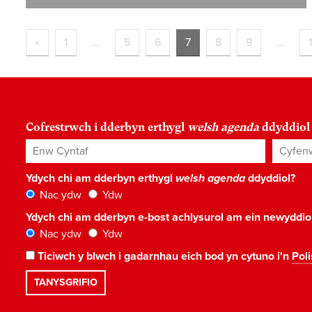
«
1
…
5
6
7
8
9
…
1
Cofrestrwch i dderbyn erthygl
welsh agenda
ddyddiol
Enw Cyntaf
Cyfenw
Ydych chi am dderbyn erthygl
welsh agenda
ddyddiol?
Nac ydw
Ydw
Ydych chi am dderbyn e-bost achlysurol am ein newyddi
Nac ydw
Ydw
Ticiwch y blwch i gadarnhau eich bod yn cytuno i'n
Poli