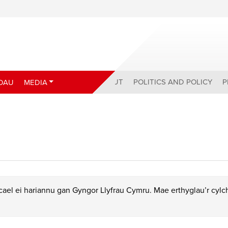
ABOUT
POLITICS AND POLICY
P
DAU
MEDIA
ael ei hariannu gan Gyngor Llyfrau Cymru. Mae erthyglau’r cyl