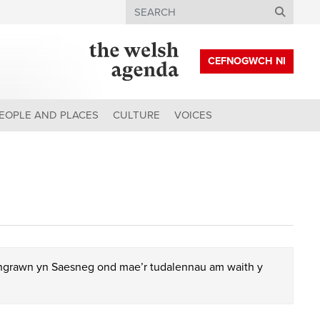
Search
CEFNOGWCH NI
EOPLE AND PLACES
CULTURE
VOICES
chgrawn yn Saesneg ond mae’r tudalennau am waith y