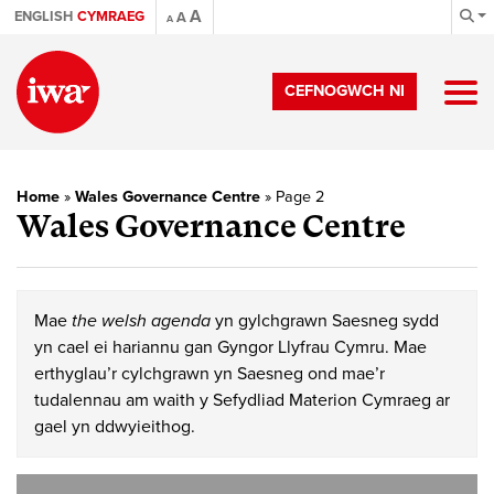
A
ENGLISH
CYMRAEG
A
A
CEFNOGWCH NI
Home
»
Wales Governance Centre
»
Page 2
Wales Governance Centre
Mae
the welsh agenda
yn gylchgrawn Saesneg sydd
yn cael ei hariannu gan Gyngor Llyfrau Cymru. Mae
erthyglau’r cylchgrawn yn Saesneg ond mae’r
tudalennau am waith y Sefydliad Materion Cymraeg ar
gael yn ddwyieithog.