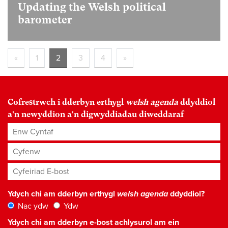
Updating the Welsh political
barometer
«
1
2
3
4
»
Cofrestrwch i dderbyn erthygl
welsh agenda
ddyddiol
a'n newyddion a'n digwyddiadau diweddaraf
Enw Cyntaf
Cyfenw
Cyfeiriad E-bost
*
Ydych chi am dderbyn erthygl
welsh agenda
ddyddiol?
Nac ydw
Ydw
Ydych chi am dderbyn e-bost achlysurol am ein