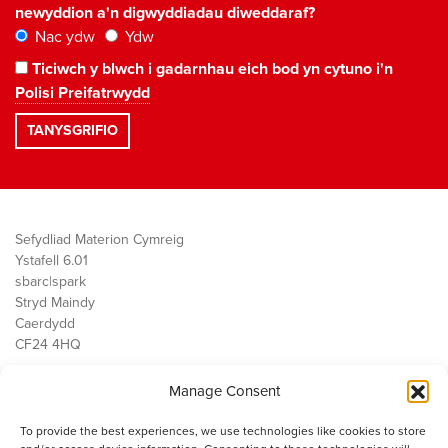
newyddion a'n digwyddiadau diweddaraf?
Nac ydw
Ydw
Ticiwch y blwch i gadarnhau eich bod yn cytuno i'n
Polisi Preifatrwydd
Sefydliad Materion Cymreig
Ystafell 6.01
sbarc|spark
Stryd Maindy
Caerdydd
CF24 4HQ
Manage Consent
Ein Gwaith
Democratiaeth
To provide the best experiences, we use technologies like cookies to store
Public Services