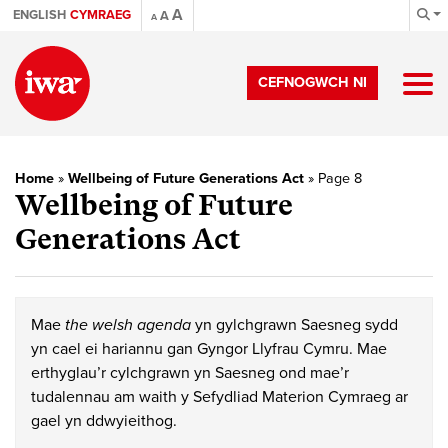
A
ENGLISH
CYMRAEG
A
A
CEFNOGWCH NI
Home
»
Wellbeing of Future Generations Act
»
Page 8
Wellbeing of Future
Generations Act
Mae
the welsh agenda
yn gylchgrawn Saesneg sydd
yn cael ei hariannu gan Gyngor Llyfrau Cymru. Mae
erthyglau’r cylchgrawn yn Saesneg ond mae’r
tudalennau am waith y Sefydliad Materion Cymraeg ar
gael yn ddwyieithog.