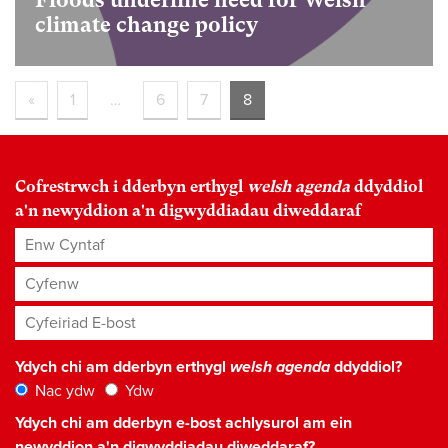
Floods underline need for Welsh
climate change policy
«
1
…
6
7
8
Cofrestrwch i dderbyn erthygl
welsh agenda
ddyddiol
a'n newyddion a'n digwyddiadau diweddaraf
Enw Cyntaf
Cyfenw
Cyfeiriad E-bost
*
Ydych chi am dderbyn erthygl
welsh agenda
ddyddiol?
Nac ydw
Ydw
Ydych chi am dderbyn e-bost achlysurol am ein
newyddion a'n digwyddiadau diweddaraf?