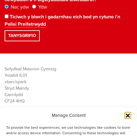
Nac ydw
Ydw
Ticiwch y blwch i gadarnhau eich bod yn cytuno i'n
Polisi Preifatrwydd
Sefydliad Materion Cymreig
Ystafell 6.01
sbarc|spark
Stryd Maindy
Caerdydd
CF24 4HQ
Manage Consent
Ein Gwaith
Democratiaeth
To provide the best experiences, we use technologies like cookies to store
Public Services
and/or access device information. Consenting to these technologies will
Economi