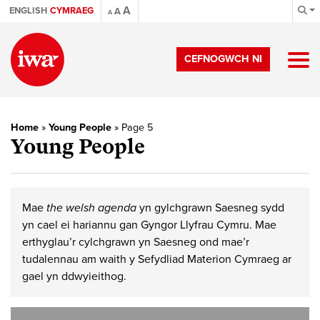
A
ENGLISH
CYMRAEG
A
A
CEFNOGWCH NI
Home
»
Young People
»
Page 5
Young People
Mae
the welsh agenda
yn gylchgrawn Saesneg sydd
yn cael ei hariannu gan Gyngor Llyfrau Cymru. Mae
erthyglau’r cylchgrawn yn Saesneg ond mae’r
tudalennau am waith y Sefydliad Materion Cymraeg ar
gael yn ddwyieithog.