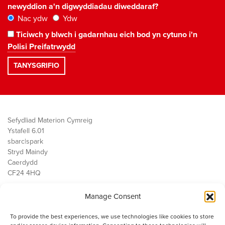
newyddion a'n digwyddiadau diweddaraf?
Nac ydw
Ydw
Ticiwch y blwch i gadarnhau eich bod yn cytuno i'n
Polisi Preifatrwydd
Sefydliad Materion Cymreig
Ystafell 6.01
sbarc|spark
Stryd Maindy
Caerdydd
CF24 4HQ
Manage Consent
Ein Gwaith
Democratiaeth
To provide the best experiences, we use technologies like cookies to store
Public Services