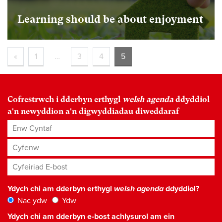
Learning should be about enjoyment
«
1
…
3
4
5
Cofrestrwch i dderbyn erthygl
welsh agenda
ddyddiol
a'n newyddion a'n digwyddiadau diweddaraf
Enw Cyntaf
Cyfenw
Cyfeiriad E-bost
*
Ydych chi am dderbyn erthygl
welsh agenda
ddyddiol?
Nac ydw
Ydw
Ydych chi am dderbyn e-bost achlysurol am ein