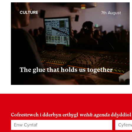
CULTURE
7th August
The glue that holds us together
Cofrestrwch i dderbyn erthygl
welsh agenda
ddyddiol
Enw Cyntaf
Cyfenw