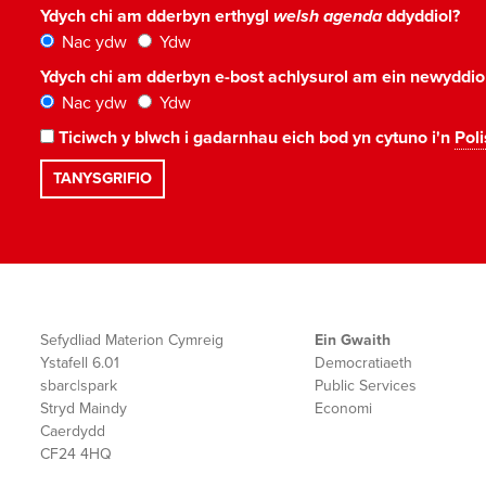
Ydych chi am dderbyn erthygl
welsh agenda
ddyddiol?
Nac ydw
Ydw
Ydych chi am dderbyn e-bost achlysurol am ein newyddi
Nac ydw
Ydw
Ticiwch y blwch i gadarnhau eich bod yn cytuno i'n
Poli
Sefydliad Materion Cymreig
Ein Gwaith
Ystafell 6.01
Democratiaeth
sbarc|spark
Public Services
Stryd Maindy
Economi
Caerdydd
CF24 4HQ