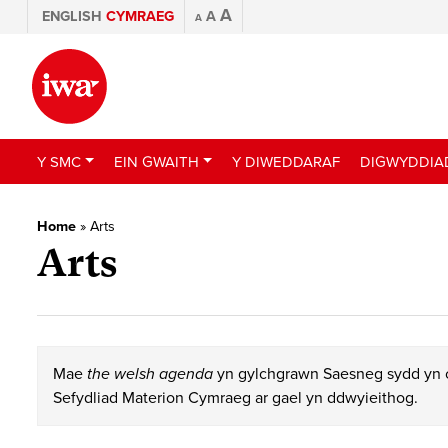
A
ENGLISH
CYMRAEG
A
A
Y SMC
EIN GWAITH
Y DIWEDDARAF
DIGWYDDIA
Home
»
Arts
Arts
Mae
the welsh agenda
yn gylchgrawn Saesneg sydd yn c
Sefydliad Materion Cymraeg ar gael yn ddwyieithog.