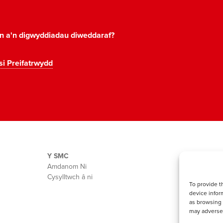
on a'n digwyddiadau diweddaraf?
si Preifatrwydd
Y SMC
Amdanom Ni
Cysylltwch â ni
To provide t
device infor
as browsing 
may adversel