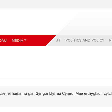
ABOUT
POLITICS AND POLICY
P
DAU
MEDIA
ael ei hariannu gan Gyngor Llyfrau Cymru. Mae erthyglau’r cyl