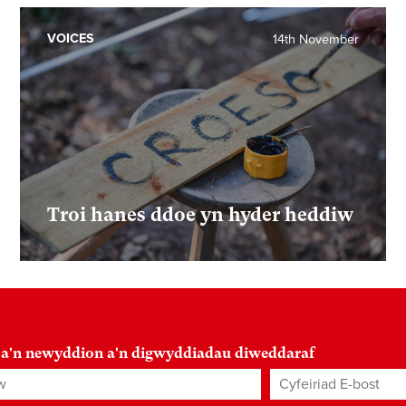
VOICES
14th November
Troi hanes ddoe yn hyder heddiw
 a'n newyddion a'n digwyddiadau diweddaraf
Cyfeiriad E-bost
*