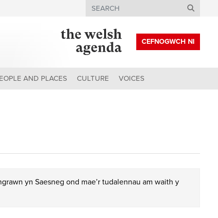
Search
CEFNOGWCH NI
EOPLE AND PLACES
CULTURE
VOICES
chgrawn yn Saesneg ond mae’r tudalennau am waith y