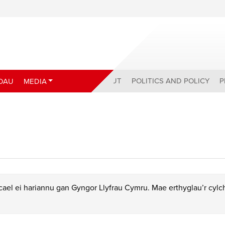
ABOUT
POLITICS AND POLICY
P
DAU
MEDIA
ael ei hariannu gan Gyngor Llyfrau Cymru. Mae erthyglau’r cyl