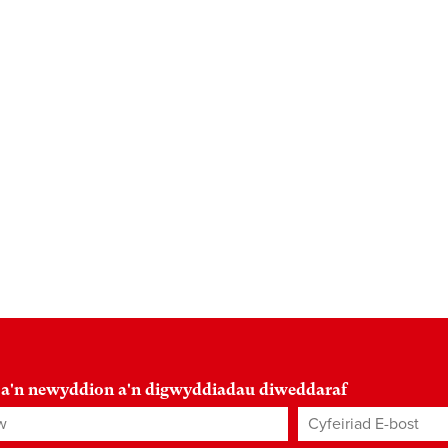
 a'n newyddion a'n digwyddiadau diweddaraf
Cyfeiriad E-bost
*