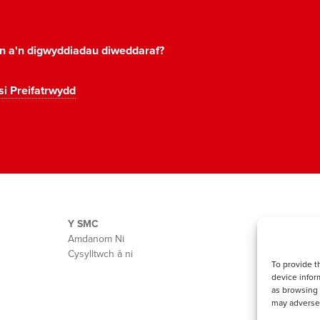
on a'n digwyddiadau diweddaraf?
si Preifatrwydd
Y SMC
Amdanom Ni
Cysylltwch â ni
To provide t
device infor
as browsing 
may adversel