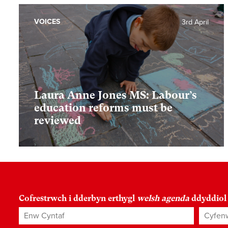
VOICES
3rd April
Laura Anne Jones MS: Labour’s
education reforms must be
reviewed
Cofrestrwch i dderbyn erthygl
welsh agenda
ddyddiol
Enw Cyntaf
Cyfenw