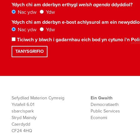
Ydych chi am dderbyn erthygl
welsh agenda
ddyddiol?
Nac ydw
Ydw
Ydych chi am dderbyn e-bost achlysurol am ein newyddi
Nac ydw
Ydw
Ticiwch y blwch i gadarnhau eich bod yn cytuno i'n
Poli
Sefydliad Materion Cymreig
Ein Gwaith
Ystafell 6.01
Democratiaeth
sbarc|spark
Public Services
Stryd Maindy
Economi
Caerdydd
CF24 4HQ