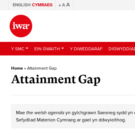
A
ENGLISH
CYMRAEG
A
A
Y SMC
EIN GWAITH
Y DIWEDDARAF
DIGWYDDIA
Home
»
Attainment Gap
Attainment Gap
Mae
the welsh agenda
yn gylchgrawn Saesneg sydd yn c
Sefydliad Materion Cymraeg ar gael yn ddwyieithog.