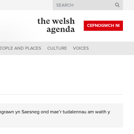
Search
CEFNOGWCH NI
EOPLE AND PLACES
CULTURE
VOICES
chgrawn yn Saesneg ond mae’r tudalennau am waith y