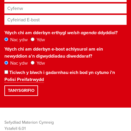
Cyfenw
Cyfeiriad E-bost
*
Ydych chi am dderbyn erthygl
welsh agenda
ddyddiol?
Nac ydw
Ydw
Ydych chi am dderbyn e-bost achlysurol am ein
newyddion a'n digwyddiadau diweddaraf?
Nac ydw
Ydw
Ticiwch y blwch i gadarnhau eich bod yn cytuno i'n
Polisi Preifatrwydd
Sefydliad Materion Cymreig
Ystafell 6.01