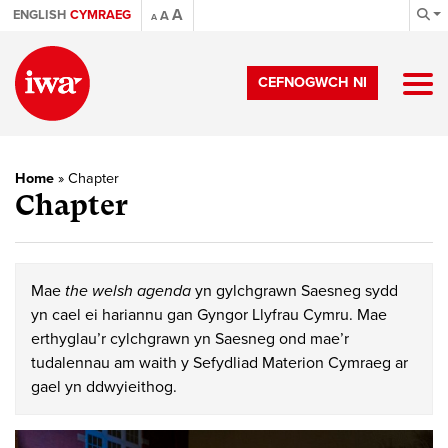
A
ENGLISH
CYMRAEG
A
A
CEFNOGWCH NI
Home
»
Chapter
Chapter
Mae
the welsh agenda
yn gylchgrawn Saesneg sydd
yn cael ei hariannu gan Gyngor Llyfrau Cymru. Mae
erthyglau’r cylchgrawn yn Saesneg ond mae’r
tudalennau am waith y Sefydliad Materion Cymraeg ar
gael yn ddwyieithog.