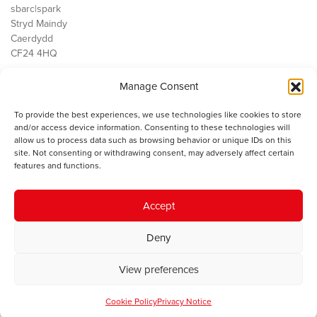
sbarc|spark
Stryd Maindy
Caerdydd
CF24 4HQ
Manage Consent
Ein Gwaith
Democratiaeth
To provide the best experiences, we use technologies like cookies to store
Public Services
and/or access device information. Consenting to these technologies will
Economi
allow us to process data such as browsing behavior or unique IDs on this
site. Not consenting or withdrawing consent, may adversely affect certain
Y SMC
features and functions.
Amdanom Ni
Cysylltwch â ni
Accept
Deny
© 2023 Sefydliad Materion Cymreig. Cedwir yr holl hawliau.
Telerau
View preferences
ac amodau
.
Cookie Policy
Privacy Notice