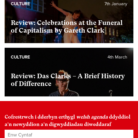
CULTURE
7th January
Review: Celebrations at the Funeral
of Capitalism by Gareth Clark
CULTURE
4th March
Review: Das Clarks – A Brief History
of Difference
Cofrestrwch i dderbyn erthygl
welsh agenda
ddyddiol
a'n newyddion a'n digwyddiadau diweddaraf
Enw Cyntaf