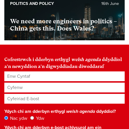
POLITICS AND POLICY
16th June
We need more engineers in politics –
China gets this. Does Wales?
Cofrestrwch i dderbyn erthygl
welsh agenda
ddyddiol
a'n newyddion a'n digwyddiadau diweddaraf
Enw Cyntaf
Cyfenw
Cyfeiriad E-bost
*
Ydych chi am dderbyn erthygl
welsh agenda
ddyddiol?
Nac ydw
Ydw
Ydych chi am dderbyn e-bost achlysurol am ein