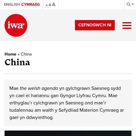
A
ENGLISH
CYMRAEG
A
A
CEFNOGWCH NI
Home
»
China
China
Mae
the welsh agenda
yn gylchgrawn Saesneg sydd
yn cael ei hariannu gan Gyngor Llyfrau Cymru. Mae
erthyglau’r cylchgrawn yn Saesneg ond mae’r
tudalennau am waith y Sefydliad Materion Cymraeg ar
gael yn ddwyieithog.