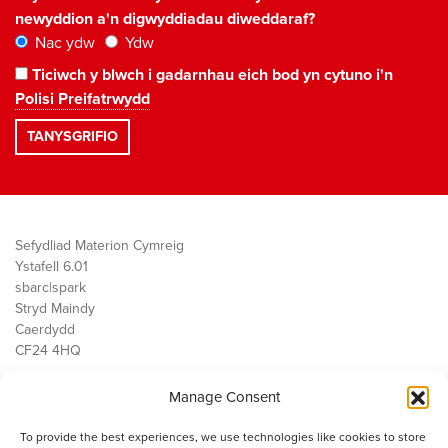
newyddion a'n digwyddiadau diweddaraf?
Nac ydw
Ydw
Ticiwch y blwch i gadarnhau eich bod yn cytuno i'n
Polisi Preifatrwydd
Sefydliad Materion Cymreig
Ystafell 6.01
sbarc|spark
Stryd Maindy
Caerdydd
CF24 4HQ
Manage Consent
Ein Gwaith
Democratiaeth
To provide the best experiences, we use technologies like cookies to store
Public Services