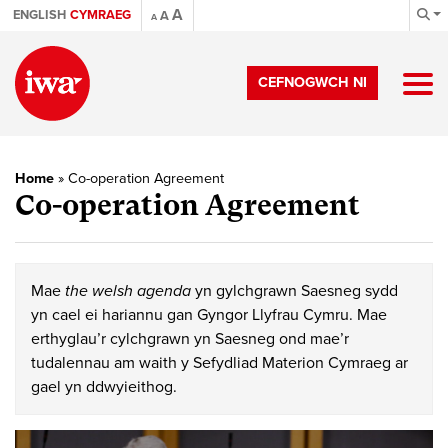
A
ENGLISH
CYMRAEG
A
A
CEFNOGWCH NI
Home
»
Co-operation Agreement
Co-operation Agreement
Mae
the welsh agenda
yn gylchgrawn Saesneg sydd
yn cael ei hariannu gan Gyngor Llyfrau Cymru. Mae
erthyglau’r cylchgrawn yn Saesneg ond mae’r
tudalennau am waith y Sefydliad Materion Cymraeg ar
gael yn ddwyieithog.