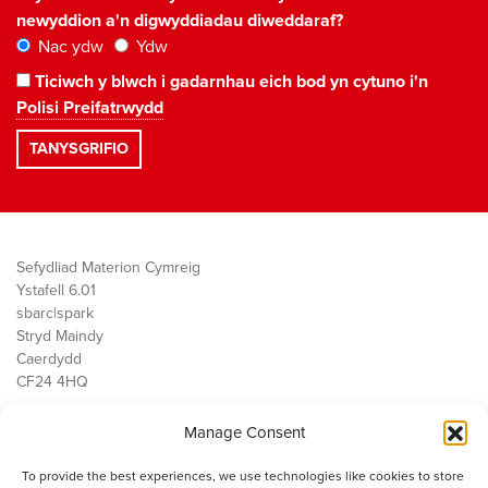
newyddion a'n digwyddiadau diweddaraf?
Nac ydw
Ydw
Ticiwch y blwch i gadarnhau eich bod yn cytuno i'n
Polisi Preifatrwydd
Sefydliad Materion Cymreig
Ystafell 6.01
sbarc|spark
Stryd Maindy
Caerdydd
CF24 4HQ
Manage Consent
Ein Gwaith
Democratiaeth
To provide the best experiences, we use technologies like cookies to store
Public Services