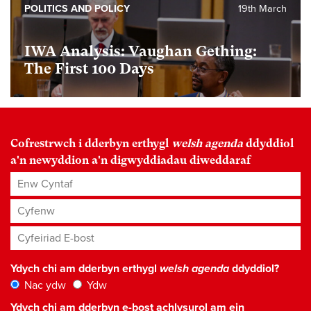
POLITICS AND POLICY
19th March
IWA Analysis: Vaughan Gething:
The First 100 Days
Cofrestrwch i dderbyn erthygl
welsh agenda
ddyddiol
a'n newyddion a'n digwyddiadau diweddaraf
Enw Cyntaf
Cyfenw
Cyfeiriad E-bost
*
Ydych chi am dderbyn erthygl
welsh agenda
ddyddiol?
Nac ydw
Ydw
Ydych chi am dderbyn e-bost achlysurol am ein