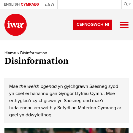
A
ENGLISH
CYMRAEG
A
A
CEFNOGWCH NI
Home
»
Disinformation
Disinformation
Mae
the welsh agenda
yn gylchgrawn Saesneg sydd
yn cael ei hariannu gan Gyngor Llyfrau Cymru. Mae
erthyglau’r cylchgrawn yn Saesneg ond mae’r
tudalennau am waith y Sefydliad Materion Cymraeg ar
gael yn ddwyieithog.