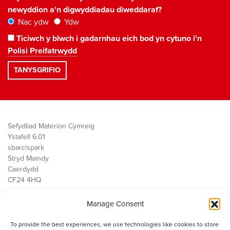
newyddion a'n digwyddiadau diweddaraf?
Nac ydw
Ydw
Ticiwch y blwch i gadarnhau eich bod yn cytuno i'n
Polisi Preifatrwydd
Sefydliad Materion Cymreig
Ystafell 6.01
sbarc|spark
Stryd Maindy
Caerdydd
CF24 4HQ
Manage Consent
Ein Gwaith
Democratiaeth
To provide the best experiences, we use technologies like cookies to store
Public Services