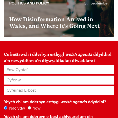
POLITICS AND POLICY
5th September
How Disinformation Arrived in
Wales, and Where It’s Going Next
Cofrestrwch i dderbyn erthygl
welsh agenda
ddyddiol
a'n newyddion a'n digwyddiadau diweddaraf
Enw Cyntaf
Cyfenw
Cyfeiriad E-bost
*
Ydych chi am dderbyn erthygl
welsh agenda
ddyddiol?
Nac ydw
Ydw
Ydych chi am dderbyn e-bost achlysurol am ein