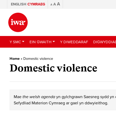
A
ENGLISH
CYMRAEG
A
A
Y SMC
EIN GWAITH
Y DIWEDDARAF
DIGWYDDIA
Home
»
Domestic violence
Domestic violence
Mae
the welsh agenda
yn gylchgrawn Saesneg sydd yn c
Sefydliad Materion Cymraeg ar gael yn ddwyieithog.