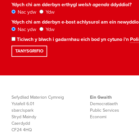
Ydych chi am dderbyn erthygl
welsh agenda
ddyddiol?
Nac ydw
Ydw
Ydych chi am dderbyn e-bost achlysurol am ein newyddi
Nac ydw
Ydw
Ticiwch y blwch i gadarnhau eich bod yn cytuno i'n
Poli
Sefydliad Materion Cymreig
Ein Gwaith
Ystafell 6.01
Democratiaeth
sbarc|spark
Public Services
Stryd Maindy
Economi
Caerdydd
CF24 4HQ