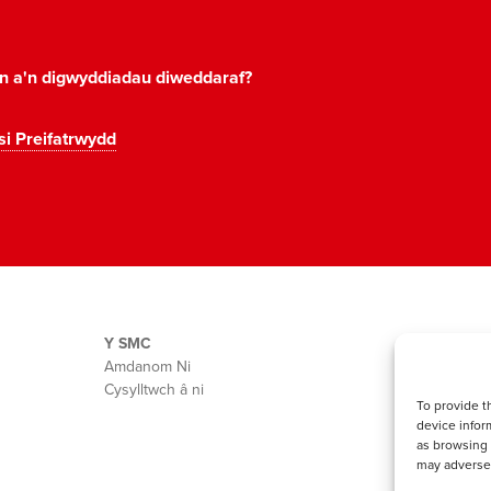
on a'n digwyddiadau diweddaraf?
si Preifatrwydd
Y SMC
Amdanom Ni
Cysylltwch â ni
To provide t
device infor
as browsing 
may adversel