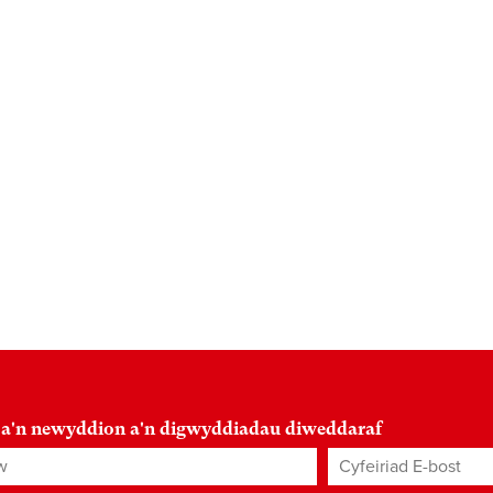
 a'n newyddion a'n digwyddiadau diweddaraf
Cyfeiriad E-bost
*