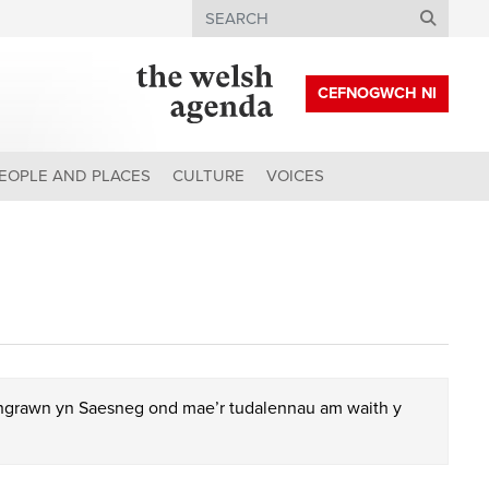
Search
CEFNOGWCH NI
EOPLE AND PLACES
CULTURE
VOICES
chgrawn yn Saesneg ond mae’r tudalennau am waith y