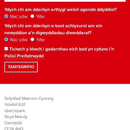
Ydych chi am dderbyn erthygl
welsh agenda
ddyddiol?
Nac ydw
Ydw
Ydych chi am dderbyn e-bost achlysurol am ein
newyddion a'n digwyddiadau diweddaraf?
Nac ydw
Ydw
Ticiwch y blwch i gadarnhau eich bod yn cytuno i'n
Polisi Preifatrwydd
Sefydliad Materion Cymreig
Ystafell 6.01
sbarc|spark
Stryd Maindy
Caerdydd
CF24 4HQ