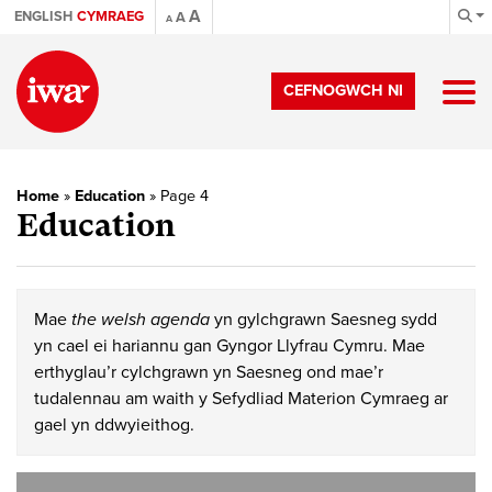
A
ENGLISH
CYMRAEG
A
A
CEFNOGWCH NI
Home
»
Education
»
Page 4
Education
Mae
the welsh agenda
yn gylchgrawn Saesneg sydd
yn cael ei hariannu gan Gyngor Llyfrau Cymru. Mae
erthyglau’r cylchgrawn yn Saesneg ond mae’r
tudalennau am waith y Sefydliad Materion Cymraeg ar
gael yn ddwyieithog.