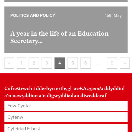
POLITICS AND POLICY
15th May
A year in the life of an Education
Secretary…
«
1
2
3
4
5
6
…
9
»
Cofrestrwch i dderbyn erthygl
welsh agenda
ddyddiol
a'n newyddion a'n digwyddiadau diweddaraf
Enw Cyntaf
Cyfenw
Cyfeiriad E-bost
*