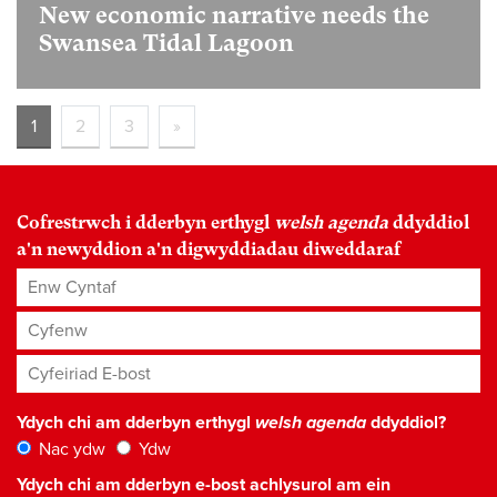
New economic narrative needs the
Swansea Tidal Lagoon
1
2
3
»
Cofrestrwch i dderbyn erthygl
welsh agenda
ddyddiol
a'n newyddion a'n digwyddiadau diweddaraf
Enw Cyntaf
Cyfenw
Cyfeiriad E-bost
*
Ydych chi am dderbyn erthygl
welsh agenda
ddyddiol?
Nac ydw
Ydw
Ydych chi am dderbyn e-bost achlysurol am ein