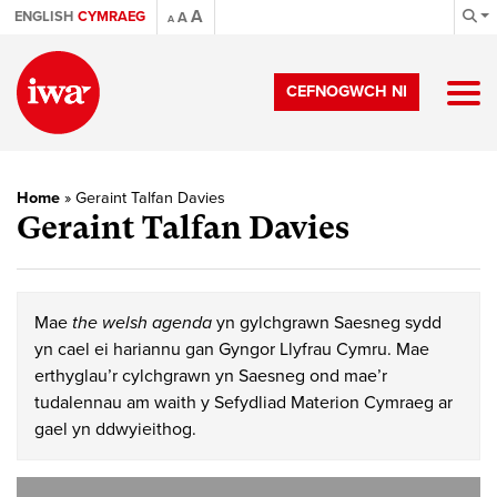
A
ENGLISH
CYMRAEG
A
A
CEFNOGWCH NI
Home
»
Geraint Talfan Davies
Geraint Talfan Davies
Mae
the welsh agenda
yn gylchgrawn Saesneg sydd
yn cael ei hariannu gan Gyngor Llyfrau Cymru. Mae
erthyglau’r cylchgrawn yn Saesneg ond mae’r
tudalennau am waith y Sefydliad Materion Cymraeg ar
gael yn ddwyieithog.