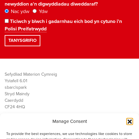
newyddion a'n digwyddiadau diweddaraf?
Nac ydw
Ydw
Ticiwch y blwch i gadarnhau eich bod yn cytuno i'n
Polisi Preifatrwydd
Sefydliad Materion Cymreig
Ystafell 6.01
sbarc|spark
Stryd Maindy
Caerdydd
CF24 4HQ
Manage Consent
Ein Gwaith
Democratiaeth
To provide the best experiences, we use technologies like cookies to store
Public Services