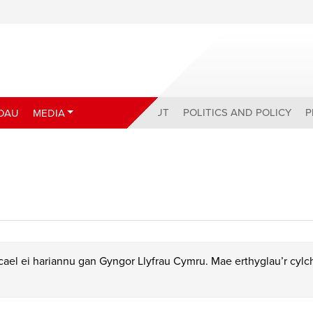
ABOUT
POLITICS AND POLICY
P
DAU
MEDIA
ael ei hariannu gan Gyngor Llyfrau Cymru. Mae erthyglau’r cyl