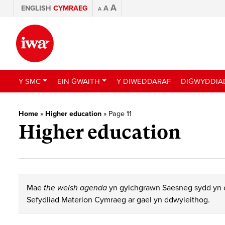
A
ENGLISH
CYMRAEG
A
A
Y SMC
EIN GWAITH
Y DIWEDDARAF
DIGWYDDIA
Home
»
Higher education
»
Page 11
Higher education
Mae
the welsh agenda
yn gylchgrawn Saesneg sydd yn c
Sefydliad Materion Cymraeg ar gael yn ddwyieithog.