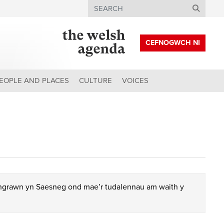
Search
CEFNOGWCH NI
EOPLE AND PLACES
CULTURE
VOICES
chgrawn yn Saesneg ond mae’r tudalennau am waith y