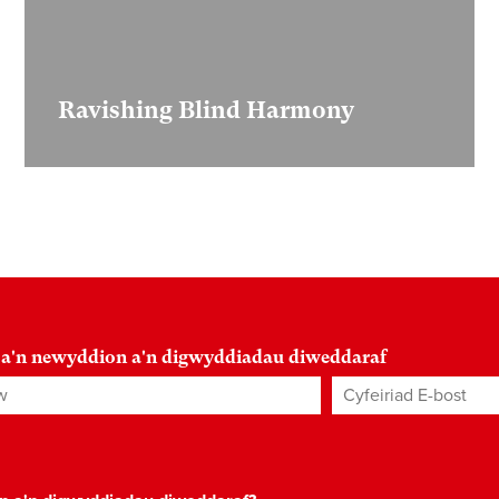
Ravishing Blind Harmony
 a'n newyddion a'n digwyddiadau diweddaraf
Cyfeiriad E-bost
*