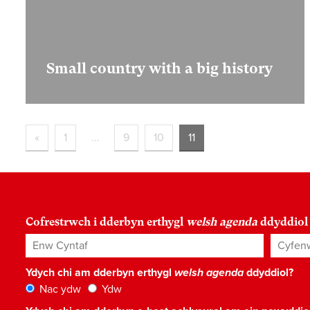
Small country with a big history
«
1
…
9
10
11
Cofrestrwch i dderbyn erthygl
welsh agenda
ddyddiol
Enw Cyntaf
Cyfenw
Ydych chi am dderbyn erthygl
welsh agenda
ddyddiol?
Nac ydw
Ydw