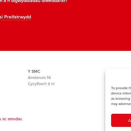
on a'n digwyddiadau diweddaraf?
si Preifatrwydd
Y SMC
Amdanom Ni
Cysylltwch â ni
To provide t
device infor
as browsing 
may adversel
u ac amodau
.
A