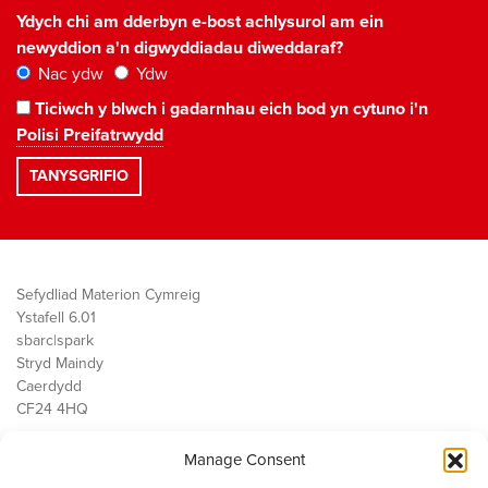
Ydych chi am dderbyn e-bost achlysurol am ein
newyddion a'n digwyddiadau diweddaraf?
Nac ydw
Ydw
Ticiwch y blwch i gadarnhau eich bod yn cytuno i'n
Polisi Preifatrwydd
Sefydliad Materion Cymreig
Ystafell 6.01
sbarc|spark
Stryd Maindy
Caerdydd
CF24 4HQ
Manage Consent
Ein Gwaith