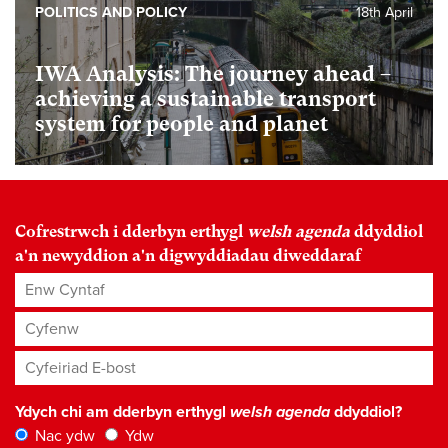
POLITICS AND POLICY
18th April
IWA Analysis: The journey ahead –
achieving a sustainable transport
system for people and planet
Cofrestrwch i dderbyn erthygl
welsh agenda
ddyddiol
a'n newyddion a'n digwyddiadau diweddaraf
Enw Cyntaf
Cyfenw
Cyfeiriad E-bost
*
Ydych chi am dderbyn erthygl
welsh agenda
ddyddiol?
Nac ydw
Ydw