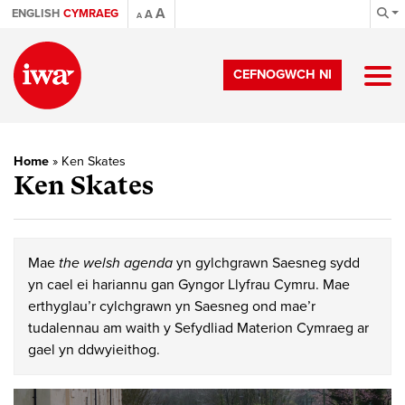
A
ENGLISH
CYMRAEG
A
A
CEFNOGWCH NI
Home
»
Ken Skates
Ken Skates
Mae
the welsh agenda
yn gylchgrawn Saesneg sydd
yn cael ei hariannu gan Gyngor Llyfrau Cymru. Mae
erthyglau’r cylchgrawn yn Saesneg ond mae’r
tudalennau am waith y Sefydliad Materion Cymraeg ar
gael yn ddwyieithog.