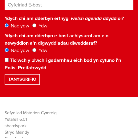
Cyfeiriad E-bost
*
Ydych chi am dderbyn erthygl
welsh agenda
ddyddiol?
Nac ydw
Ydw
Ydych chi am dderbyn e-bost achlysurol am ein
newyddion a'n digwyddiadau diweddaraf?
Nac ydw
Ydw
Ticiwch y blwch i gadarnhau eich bod yn cytuno i'n
Polisi Preifatrwydd
Sefydliad Materion Cymreig
Ystafell 6.01
sbarc|spark
Stryd Maindy