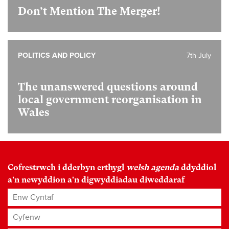
Don’t Mention The Merger!
POLITICS AND POLICY
7th July
The unanswered questions around
local government reorganisation in
Wales
Cofrestrwch i dderbyn erthygl
welsh agenda
ddyddiol
a'n newyddion a'n digwyddiadau diweddaraf
Enw Cyntaf
Cyfenw