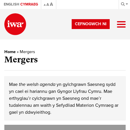
A
ENGLISH
CYMRAEG
A
A
CEFNOGWCH NI
Home
»
Mergers
Mergers
Mae
the welsh agenda
yn gylchgrawn Saesneg sydd
yn cael ei hariannu gan Gyngor Llyfrau Cymru. Mae
erthyglau’r cylchgrawn yn Saesneg ond mae’r
tudalennau am waith y Sefydliad Materion Cymraeg ar
gael yn ddwyieithog.