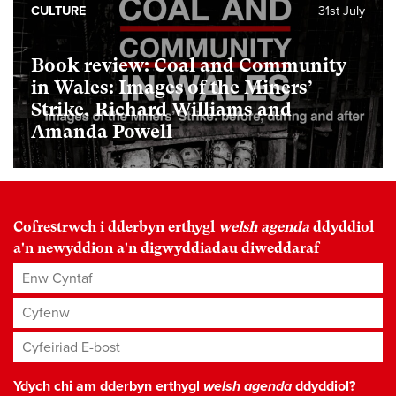
CULTURE
31st July
Book review: Coal and Community
in Wales: Images of the Miners’
Strike, Richard Williams and
Amanda Powell
Cofrestrwch i dderbyn erthygl
welsh agenda
ddyddiol
a'n newyddion a'n digwyddiadau diweddaraf
Enw Cyntaf
Cyfenw
Cyfeiriad E-bost
*
Ydych chi am dderbyn erthygl
welsh agenda
ddyddiol?