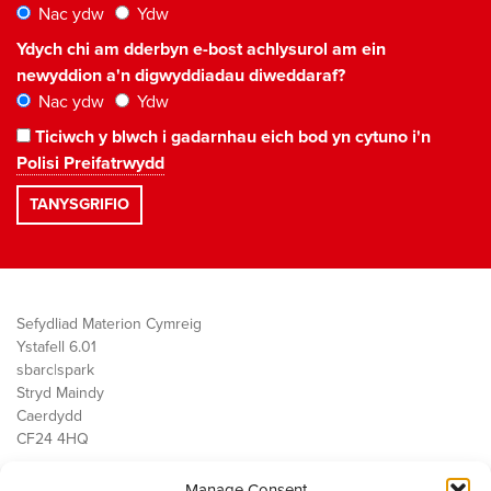
Nac ydw
Ydw
Ydych chi am dderbyn e-bost achlysurol am ein
newyddion a'n digwyddiadau diweddaraf?
Nac ydw
Ydw
Ticiwch y blwch i gadarnhau eich bod yn cytuno i'n
Polisi Preifatrwydd
Sefydliad Materion Cymreig
Ystafell 6.01
sbarc|spark
Stryd Maindy
Caerdydd
CF24 4HQ
Manage Consent