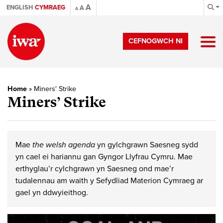
A
ENGLISH
CYMRAEG
A
A
CEFNOGWCH NI
Home
»
Miners' Strike
Miners’ Strike
Mae
the welsh agenda
yn gylchgrawn Saesneg sydd
yn cael ei hariannu gan Gyngor Llyfrau Cymru. Mae
erthyglau’r cylchgrawn yn Saesneg ond mae’r
tudalennau am waith y Sefydliad Materion Cymraeg ar
gael yn ddwyieithog.