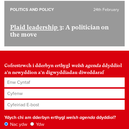
POLITICS AND POLICY
24th February
Plaid leadership 3
: A politician on
the move
Cofrestrwch i dderbyn erthygl
welsh agenda
ddyddiol
a'n newyddion a'n digwyddiadau diweddaraf
Enw Cyntaf
Cyfenw
Cyfeiriad E-bost
*
Ydych chi am dderbyn erthygl
welsh agenda
ddyddiol?
Nac ydw
Ydw