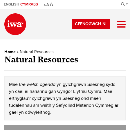
A
ENGLISH
CYMRAEG
A
A
CEFNOGWCH NI
Home
»
Natural Resources
Natural Resources
Mae
the welsh agenda
yn gylchgrawn Saesneg sydd
yn cael ei hariannu gan Gyngor Llyfrau Cymru. Mae
erthyglau’r cylchgrawn yn Saesneg ond mae’r
tudalennau am waith y Sefydliad Materion Cymraeg ar
gael yn ddwyieithog.