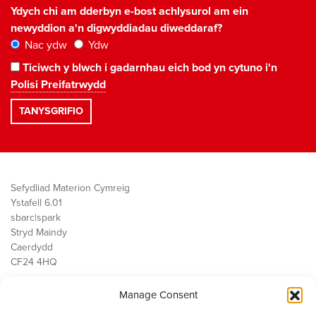
Ydych chi am dderbyn e-bost achlysurol am ein
newyddion a'n digwyddiadau diweddaraf?
Nac ydw
Ydw
Ticiwch y blwch i gadarnhau eich bod yn cytuno i'n
Polisi Preifatrwydd
Sefydliad Materion Cymreig
Ystafell 6.01
sbarc|spark
Stryd Maindy
Caerdydd
CF24 4HQ
Manage Consent
Ein Gwaith
Democratiaeth