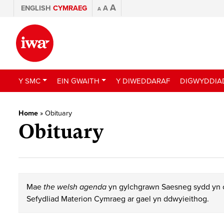
A
ENGLISH
CYMRAEG
A
A
Y SMC
EIN GWAITH
Y DIWEDDARAF
DIGWYDDIA
Home
»
Obituary
Obituary
Mae
the welsh agenda
yn gylchgrawn Saesneg sydd yn c
Sefydliad Materion Cymraeg ar gael yn ddwyieithog.