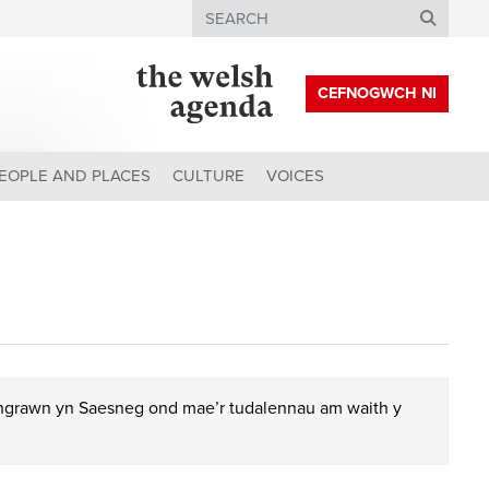
Search
CEFNOGWCH NI
EOPLE AND PLACES
CULTURE
VOICES
chgrawn yn Saesneg ond mae’r tudalennau am waith y