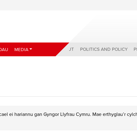
ABOUT
POLITICS AND POLICY
P
DAU
MEDIA
ael ei hariannu gan Gyngor Llyfrau Cymru. Mae erthyglau’r cyl