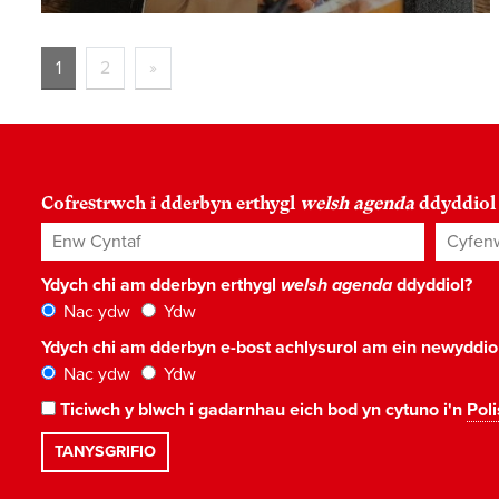
1
2
»
Cofrestrwch i dderbyn erthygl
welsh agenda
ddyddiol
Enw Cyntaf
Cyfenw
Ydych chi am dderbyn erthygl
welsh agenda
ddyddiol?
Nac ydw
Ydw
Ydych chi am dderbyn e-bost achlysurol am ein newyddi
Nac ydw
Ydw
Ticiwch y blwch i gadarnhau eich bod yn cytuno i'n
Poli