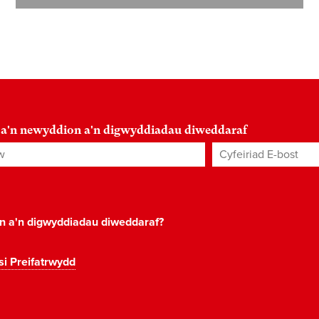
 a'n newyddion a'n digwyddiadau diweddaraf
Cyfeiriad E-bost
*
on a'n digwyddiadau diweddaraf?
si Preifatrwydd