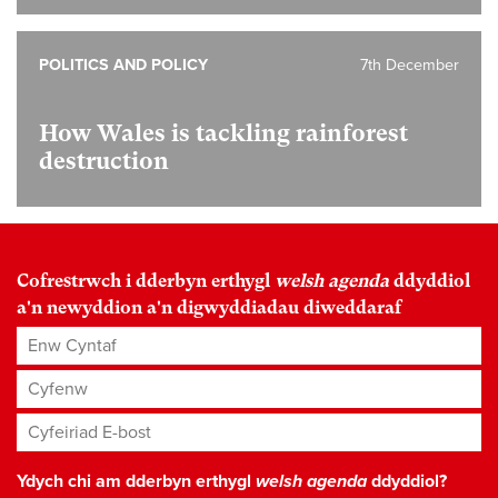
POLITICS AND POLICY
7th December
How Wales is tackling rainforest
destruction
Cofrestrwch i dderbyn erthygl
welsh agenda
ddyddiol
a'n newyddion a'n digwyddiadau diweddaraf
Enw Cyntaf
Cyfenw
Cyfeiriad E-bost
*
Ydych chi am dderbyn erthygl
welsh agenda
ddyddiol?