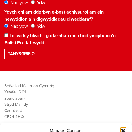
Nac ydw
Ydw
Ydych chi am dderbyn e-bost achlysurol am ein
newyddion a'n digwyddiadau diweddaraf?
Nac ydw
Ydw
Ticiwch y blwch i gadarnhau eich bod yn cytuno i'n
Polisi Preifatrwydd
Sefydliad Materion Cymreig
Ystafell 6.01
sbarc|spark
Stryd Maindy
Caerdydd
CF24 4HQ
Manage Consent