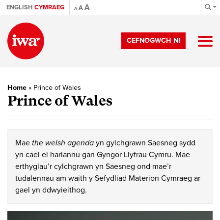
A
ENGLISH
CYMRAEG
A
A
CEFNOGWCH NI
Home
»
Prince of Wales
Prince of Wales
Mae
the welsh agenda
yn gylchgrawn Saesneg sydd
yn cael ei hariannu gan Gyngor Llyfrau Cymru. Mae
erthyglau’r cylchgrawn yn Saesneg ond mae’r
tudalennau am waith y Sefydliad Materion Cymraeg ar
gael yn ddwyieithog.