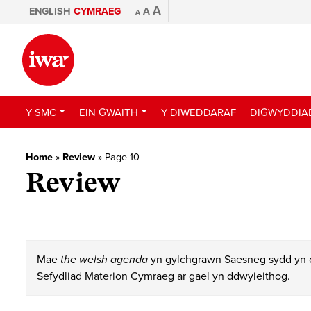
A
ENGLISH
CYMRAEG
A
A
Y SMC
EIN GWAITH
Y DIWEDDARAF
DIGWYDDIA
Home
»
Review
»
Page 10
Review
Mae
the welsh agenda
yn gylchgrawn Saesneg sydd yn c
Sefydliad Materion Cymraeg ar gael yn ddwyieithog.