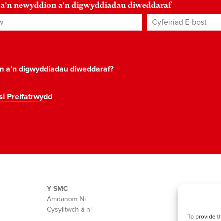
 a'n newyddion a'n digwyddiadau diweddaraf
Cyfeiriad E-bost
*
on a'n digwyddiadau diweddaraf?
si Preifatrwydd
Y SMC
Amdanom Ni
Cysylltwch â ni
To provide t