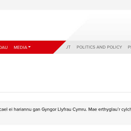
ABOUT
POLITICS AND POLICY
P
DAU
MEDIA
ael ei hariannu gan Gyngor Llyfrau Cymru. Mae erthyglau’r cyl