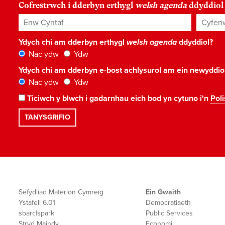
Cofrestrwch i dderbyn erthygl
welsh agenda
ddyddiol
Enw Cyntaf
Cyfenw
Ydych chi am dderbyn erthygl
welsh agenda
ddyddiol?
Nac ydw
Ydw
Ydych chi am dderbyn e-bost achlysurol am ein newyddi
Nac ydw
Ydw
Ticiwch y blwch i gadarnhau eich bod yn cytuno i'n
Poli
Sefydliad Materion Cymreig
Ein Gwaith
Ystafell 6.01
Democratiaeth
sbarc|spark
Public Services
Stryd Maindy
Economi