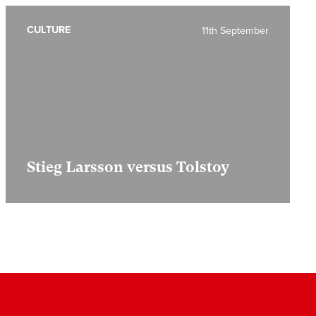
CULTURE
11th September
Stieg Larsson versus Tolstoy