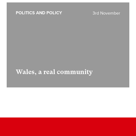
POLITICS AND POLICY
3rd November
Wales, a real community