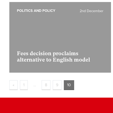
POLITICS AND POLICY
2nd December
Fees decision proclaims
alternative to English model
«
1
…
8
9
10