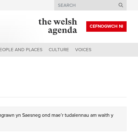
Search
CEFNOGWCH NI
EOPLE AND PLACES
CULTURE
VOICES
chgrawn yn Saesneg ond mae’r tudalennau am waith y