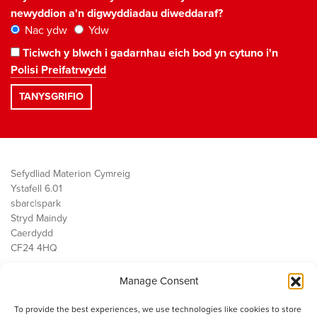
newyddion a'n digwyddiadau diweddaraf?
Nac ydw
Ydw
Ticiwch y blwch i gadarnhau eich bod yn cytuno i'n
Polisi Preifatrwydd
Sefydliad Materion Cymreig
Ystafell 6.01
sbarc|spark
Stryd Maindy
Caerdydd
CF24 4HQ
Manage Consent
Ein Gwaith
Democratiaeth
To provide the best experiences, we use technologies like cookies to store
Public Services