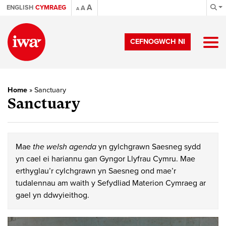
A
ENGLISH
CYMRAEG
A
A
CEFNOGWCH NI
Home
»
Sanctuary
Sanctuary
Mae
the welsh agenda
yn gylchgrawn Saesneg sydd
yn cael ei hariannu gan Gyngor Llyfrau Cymru. Mae
erthyglau’r cylchgrawn yn Saesneg ond mae’r
tudalennau am waith y Sefydliad Materion Cymraeg ar
gael yn ddwyieithog.