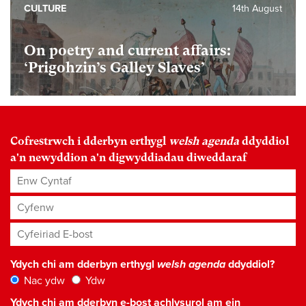
CULTURE
14th August
On poetry and current affairs:
‘Prigohzin’s Galley Slaves’
Cofrestrwch i dderbyn erthygl
welsh agenda
ddyddiol
a'n newyddion a'n digwyddiadau diweddaraf
Enw Cyntaf
Cyfenw
Cyfeiriad E-bost
*
Ydych chi am dderbyn erthygl
welsh agenda
ddyddiol?
Nac ydw
Ydw
Ydych chi am dderbyn e-bost achlysurol am ein