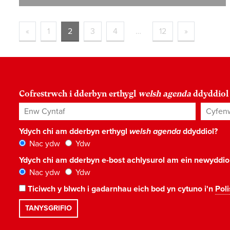
«
1
2
3
4
…
12
»
Cofrestrwch i dderbyn erthygl
welsh agenda
ddyddiol
Enw Cyntaf
Cyfenw
Ydych chi am dderbyn erthygl
welsh agenda
ddyddiol?
Nac ydw
Ydw
Ydych chi am dderbyn e-bost achlysurol am ein newyddi
Nac ydw
Ydw
Ticiwch y blwch i gadarnhau eich bod yn cytuno i'n
Poli