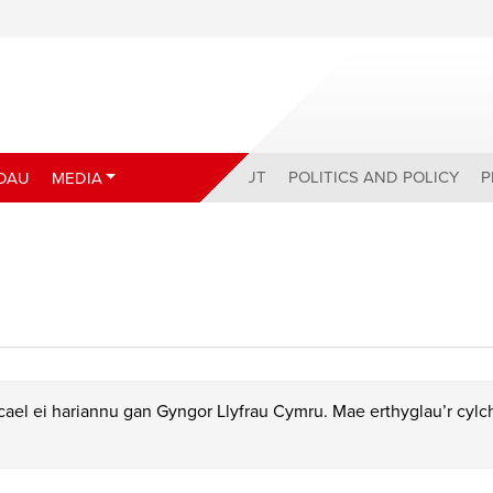
ABOUT
POLITICS AND POLICY
P
DAU
MEDIA
ael ei hariannu gan Gyngor Llyfrau Cymru. Mae erthyglau’r cyl