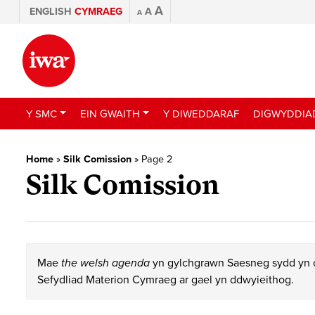
A
ENGLISH
CYMRAEG
A
A
Y SMC
EIN GWAITH
Y DIWEDDARAF
DIGWYDDIA
Home
»
Silk Comission
»
Page 2
Silk Comission
Mae
the welsh agenda
yn gylchgrawn Saesneg sydd yn c
Sefydliad Materion Cymraeg ar gael yn ddwyieithog.