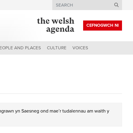
Search
CEFNOGWCH NI
EOPLE AND PLACES
CULTURE
VOICES
chgrawn yn Saesneg ond mae’r tudalennau am waith y