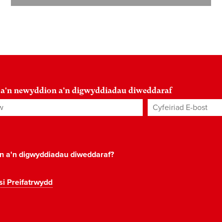
 a'n newyddion a'n digwyddiadau diweddaraf
Cyfeiriad E-bost
*
on a'n digwyddiadau diweddaraf?
si Preifatrwydd