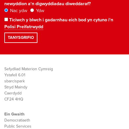
newyddion a'n digwyddiadau diweddaraf?
Nac ydw
Ydw
Ticiwch y blwch i gadarnhau eich bod yn cytuno i'n
Polisi Preifatrwydd
Sefydliad Materion Cymreig
Ystafell 6.01
sbarc|spark
Stryd Maindy
Caerdydd
CF24 4HQ
Ein Gwaith
Democratiaeth
Public Services