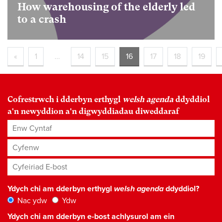
How warehousing of the elderly led
to a crash
«
1
…
14
15
16
17
18
19
Cofrestrwch i dderbyn erthygl
welsh agenda
ddyddiol
a'n newyddion a'n digwyddiadau diweddaraf
Enw Cyntaf
Cyfenw
Cyfeiriad E-bost
*
Ydych chi am dderbyn erthygl
welsh agenda
ddyddiol?
Nac ydw
Ydw
Ydych chi am dderbyn e-bost achlysurol am ein