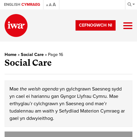
A
ENGLISH
CYMRAEG
A
A
CEFNOGWCH NI
Home
»
Social Care
»
Page 16
Social Care
Mae
the welsh agenda
yn gylchgrawn Saesneg sydd
yn cael ei hariannu gan Gyngor Llyfrau Cymru. Mae
erthyglau’r cylchgrawn yn Saesneg ond mae’r
tudalennau am waith y Sefydliad Materion Cymraeg ar
gael yn ddwyieithog.