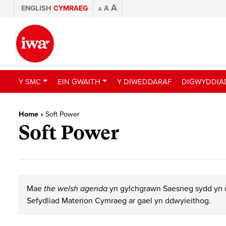
A
ENGLISH
CYMRAEG
A
A
Y SMC
EIN GWAITH
Y DIWEDDARAF
DIGWYDDIA
Home
»
Soft Power
Soft Power
Mae
the welsh agenda
yn gylchgrawn Saesneg sydd yn c
Sefydliad Materion Cymraeg ar gael yn ddwyieithog.