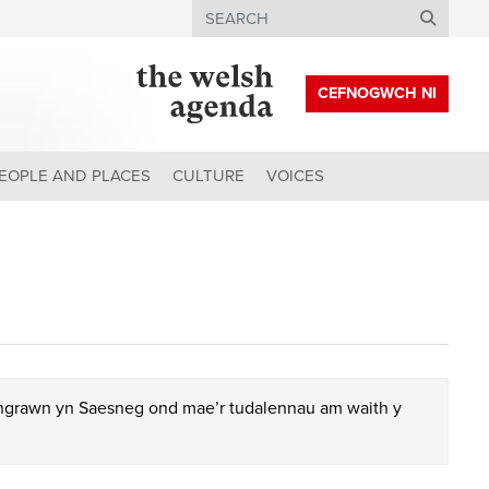
Search
CEFNOGWCH NI
EOPLE AND PLACES
CULTURE
VOICES
chgrawn yn Saesneg ond mae’r tudalennau am waith y