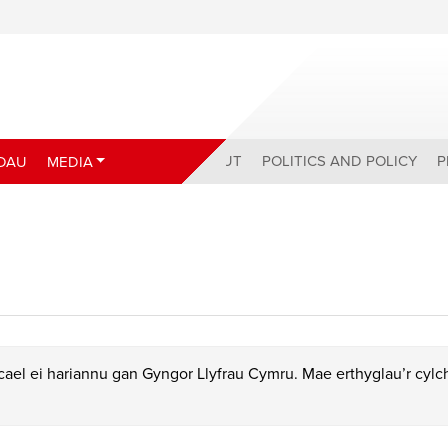
ABOUT
POLITICS AND POLICY
P
DAU
MEDIA
ael ei hariannu gan Gyngor Llyfrau Cymru. Mae erthyglau’r cyl