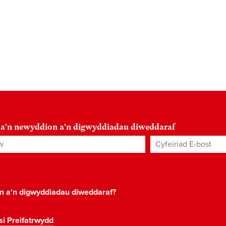
 a'n newyddion a'n digwyddiadau diweddaraf
Cyfeiriad E-bost
*
on a'n digwyddiadau diweddaraf?
si Preifatrwydd