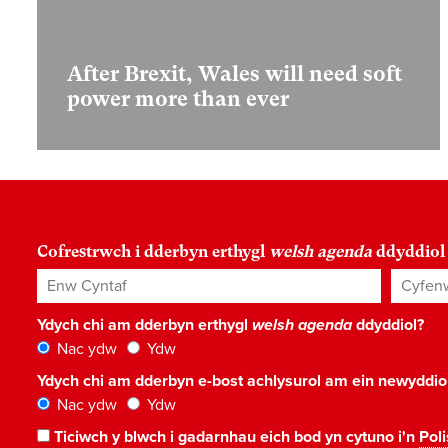
After Brexit, Wales will need soft
power more than ever
Cofrestrwch i dderbyn erthygl
welsh agenda
ddyddiol
Enw Cyntaf
Cyfenw
Ydych chi am dderbyn erthygl
welsh agenda
ddyddiol?
Nac ydw
Ydw
Ydych chi am dderbyn e-bost achlysurol am ein newyddi
Nac ydw
Ydw
Ticiwch y blwch i gadarnhau eich bod yn cytuno i'n
Poli