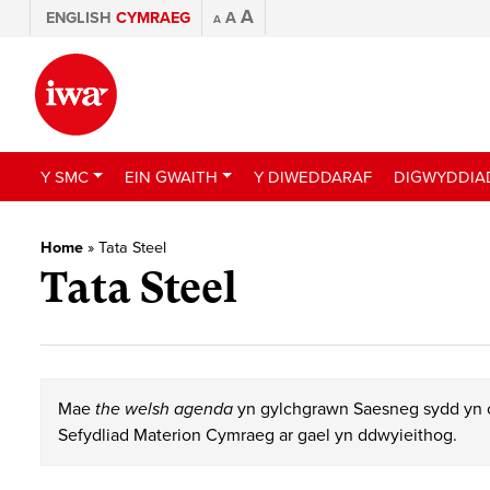
A
ENGLISH
CYMRAEG
A
A
Y SMC
EIN GWAITH
Y DIWEDDARAF
DIGWYDDIA
Home
»
Tata Steel
Tata Steel
Mae
the welsh agenda
yn gylchgrawn Saesneg sydd yn c
Sefydliad Materion Cymraeg ar gael yn ddwyieithog.