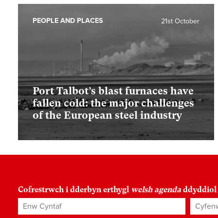
PEOPLE AND PLACES
21st October
Port Talbot’s blast furnaces have
fallen cold: the major challenges
of the European steel industry
Cofrestrwch i dderbyn erthygl
welsh agenda
ddyddiol
Enw Cyntaf
Cyfenw