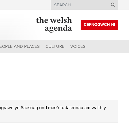
Search
CEFNOGWCH NI
EOPLE AND PLACES
CULTURE
VOICES
chgrawn yn Saesneg ond mae’r tudalennau am waith y