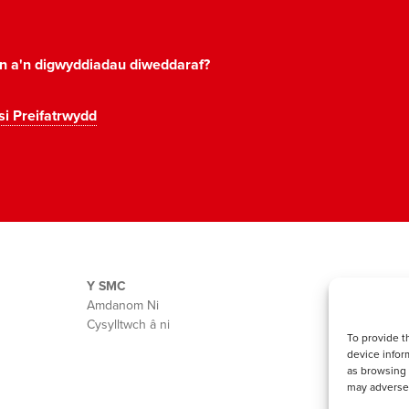
on a'n digwyddiadau diweddaraf?
si Preifatrwydd
Y SMC
Amdanom Ni
Cysylltwch â ni
To provide t
device infor
as browsing 
may adversel