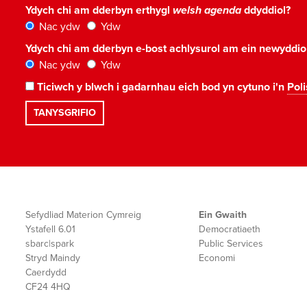
Ydych chi am dderbyn erthygl
welsh agenda
ddyddiol?
Nac ydw
Ydw
Ydych chi am dderbyn e-bost achlysurol am ein newyddi
Nac ydw
Ydw
Ticiwch y blwch i gadarnhau eich bod yn cytuno i'n
Poli
Sefydliad Materion Cymreig
Ein Gwaith
Ystafell 6.01
Democratiaeth
sbarc|spark
Public Services
Stryd Maindy
Economi
Caerdydd
CF24 4HQ