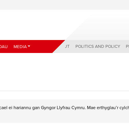
ABOUT
POLITICS AND POLICY
P
DAU
MEDIA
ael ei hariannu gan Gyngor Llyfrau Cymru. Mae erthyglau’r cyl