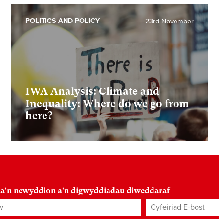
POLITICS AND POLICY
23rd November
IWA Analysis: Climate and
Inequality: Where do we go from
here?
 a'n newyddion a'n digwyddiadau diweddaraf
Cyfeiriad E-bost
*