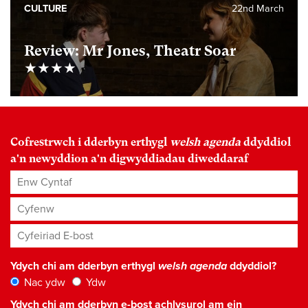
CULTURE
22nd March
Review: Mr Jones, Theatr Soar
★★★★
Cofrestrwch i dderbyn erthygl
welsh agenda
ddyddiol
a'n newyddion a'n digwyddiadau diweddaraf
Enw Cyntaf
Cyfenw
Cyfeiriad E-bost
*
Ydych chi am dderbyn erthygl
welsh agenda
ddyddiol?
Nac ydw
Ydw
Ydych chi am dderbyn e-bost achlysurol am ein