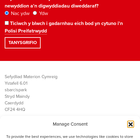
newyddion a'n digwyddiadau diweddaraf?
Nac ydw
Ydw
Ticiwch y blwch i gadarnhau eich bod yn cytuno i'n
Polisi Preifatrwydd
Sefydliad Materion Cymreig
Ystafell 6.01
sbarc|spark
Stryd Maindy
Caerdydd
CF24 4HQ
Manage Consent
Ein Gwaith
Democratiaeth
To provide the best experiences, we use technologies like cookies to store
Public Services