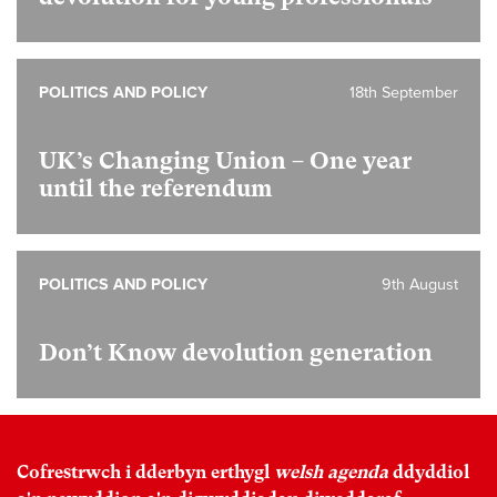
POLITICS AND POLICY
18th September
UK’s Changing Union – One year
until the referendum
POLITICS AND POLICY
9th August
Don’t Know devolution generation
Cofrestrwch i dderbyn erthygl
welsh agenda
ddyddiol