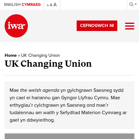
A
ENGLISH
CYMRAEG
A
A
CEFNOGWCH NI
Home
»
UK Changing Union
UK Changing Union
Mae
the welsh agenda
yn gylchgrawn Saesneg sydd
yn cael ei hariannu gan Gyngor Llyfrau Cymru. Mae
erthyglau’r cylchgrawn yn Saesneg ond mae’r
tudalennau am waith y Sefydliad Materion Cymraeg ar
gael yn ddwyieithog.