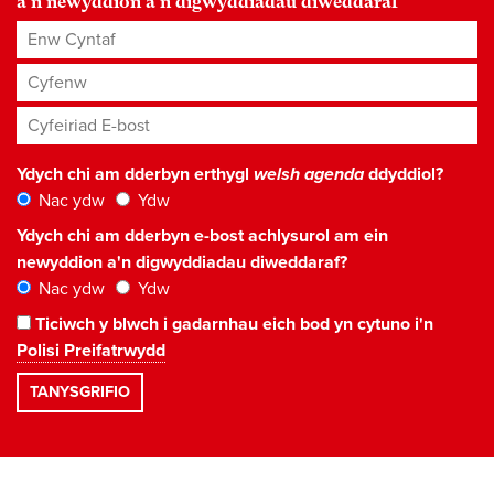
a'n newyddion a'n digwyddiadau diweddaraf
Enw Cyntaf
Cyfenw
Cyfeiriad E-bost
*
Ydych chi am dderbyn erthygl
welsh agenda
ddyddiol?
Nac ydw
Ydw
Ydych chi am dderbyn e-bost achlysurol am ein
newyddion a'n digwyddiadau diweddaraf?
Nac ydw
Ydw
Ticiwch y blwch i gadarnhau eich bod yn cytuno i'n
Polisi Preifatrwydd