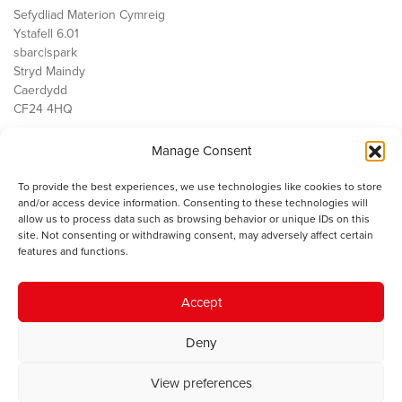
Sefydliad Materion Cymreig
Ystafell 6.01
sbarc|spark
Stryd Maindy
Caerdydd
CF24 4HQ
Manage Consent
Ein Gwaith
Democratiaeth
To provide the best experiences, we use technologies like cookies to store
Public Services
and/or access device information. Consenting to these technologies will
Economi
allow us to process data such as browsing behavior or unique IDs on this
site. Not consenting or withdrawing consent, may adversely affect certain
Y SMC
features and functions.
Amdanom Ni
Cysylltwch â ni
Accept
Deny
© 2023 Sefydliad Materion Cymreig. Cedwir yr holl hawliau.
Telerau
View preferences
ac amodau
.