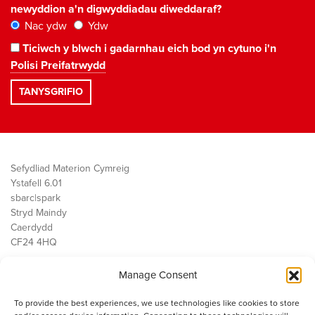
newyddion a'n digwyddiadau diweddaraf?
Nac ydw
Ydw
Ticiwch y blwch i gadarnhau eich bod yn cytuno i'n
Polisi Preifatrwydd
Sefydliad Materion Cymreig
Ystafell 6.01
sbarc|spark
Stryd Maindy
Caerdydd
CF24 4HQ
Manage Consent
Ein Gwaith
Democratiaeth
To provide the best experiences, we use technologies like cookies to store
Public Services