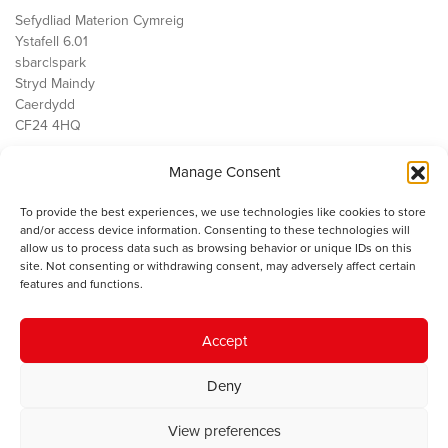
Sefydliad Materion Cymreig
Ystafell 6.01
sbarc|spark
Stryd Maindy
Caerdydd
CF24 4HQ
Manage Consent
Ein Gwaith
Democratiaeth
To provide the best experiences, we use technologies like cookies to store
Public Services
and/or access device information. Consenting to these technologies will
Economi
allow us to process data such as browsing behavior or unique IDs on this
site. Not consenting or withdrawing consent, may adversely affect certain
Y SMC
features and functions.
Amdanom Ni
Cysylltwch â ni
Accept
Deny
© 2023 Sefydliad Materion Cymreig. Cedwir yr holl hawliau.
Telerau
View preferences
ac amodau
.