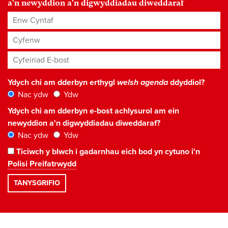
a'n newyddion a'n digwyddiadau diweddaraf
Enw Cyntaf
Cyfenw
Cyfeiriad E-bost
*
Ydych chi am dderbyn erthygl
welsh agenda
ddyddiol?
Nac ydw
Ydw
Ydych chi am dderbyn e-bost achlysurol am ein
newyddion a'n digwyddiadau diweddaraf?
Nac ydw
Ydw
Ticiwch y blwch i gadarnhau eich bod yn cytuno i'n
Polisi Preifatrwydd