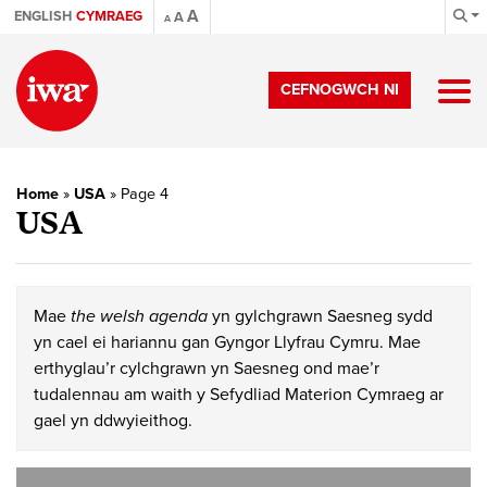
A
ENGLISH
CYMRAEG
A
A
CEFNOGWCH NI
Home
»
USA
»
Page 4
USA
Mae
the welsh agenda
yn gylchgrawn Saesneg sydd
yn cael ei hariannu gan Gyngor Llyfrau Cymru. Mae
erthyglau’r cylchgrawn yn Saesneg ond mae’r
tudalennau am waith y Sefydliad Materion Cymraeg ar
gael yn ddwyieithog.