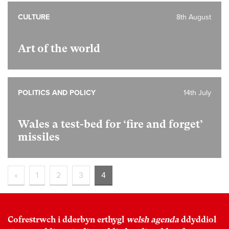
CULTURE
8th August
Art of the world
POLITICS AND POLICY
14th July
Wales a test-bed for ‘fire and forget’
missiles
«
1
2
3
4
Cofrestrwch i dderbyn erthygl
welsh agenda
ddyddiol