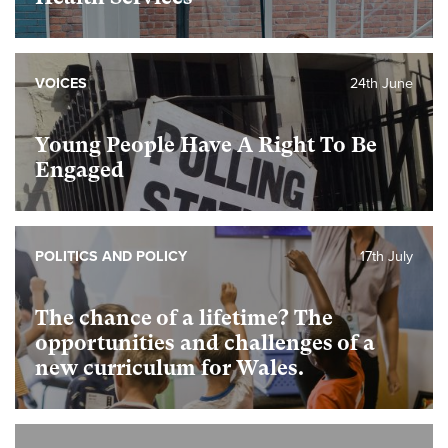
VOICES
24th June
Young People Have A Right To Be
Engaged
POLITICS AND POLICY
17th July
The chance of a lifetime? The
opportunities and challenges of a
new curriculum for Wales.