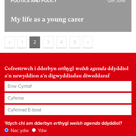
POLITICS AND POLICY
12th June
My life as a young carer
«
1
2
3
4
5
»
Cofrestrwch i dderbyn erthygl
welsh agenda
ddyddiol
a'n newyddion a'n digwyddiadau diweddaraf
Enw Cyntaf
Cyfenw
Cyfeiriad E-bost
*
Ydych chi am dderbyn erthygl
welsh agenda
ddyddiol?
Nac ydw
Ydw