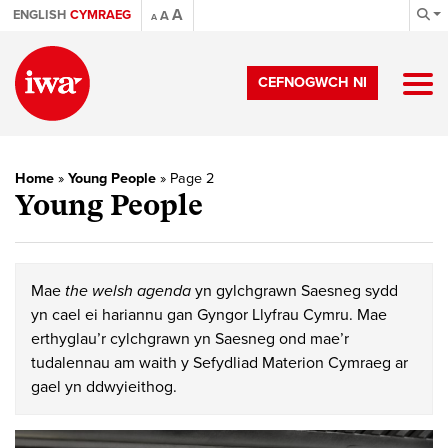
A
ENGLISH
CYMRAEG
A
A
CEFNOGWCH NI
Home
»
Young People
»
Page 2
Young People
Mae
the welsh agenda
yn gylchgrawn Saesneg sydd
yn cael ei hariannu gan Gyngor Llyfrau Cymru. Mae
erthyglau’r cylchgrawn yn Saesneg ond mae’r
tudalennau am waith y Sefydliad Materion Cymraeg ar
gael yn ddwyieithog.