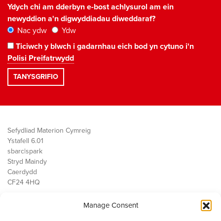
Ydych chi am dderbyn e-bost achlysurol am ein
newyddion a'n digwyddiadau diweddaraf?
Nac ydw
Ydw
Ticiwch y blwch i gadarnhau eich bod yn cytuno i'n
Polisi Preifatrwydd
Sefydliad Materion Cymreig
Ystafell 6.01
sbarc|spark
Stryd Maindy
Caerdydd
CF24 4HQ
Manage Consent
Ein Gwaith
Democratiaeth