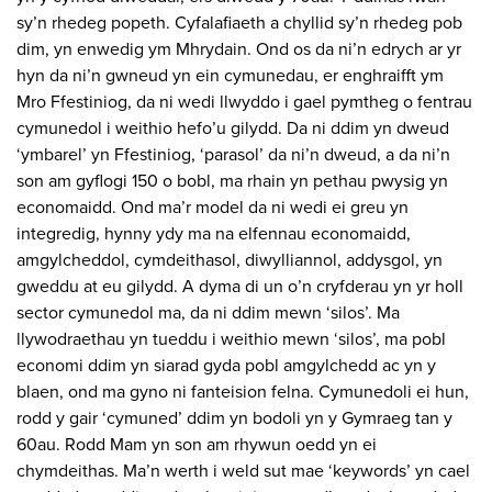
sy’n rhedeg popeth. Cyfalafiaeth a chyllid sy’n rhedeg pob
dim, yn enwedig ym Mhrydain. Ond os da ni’n edrych ar yr
hyn da ni’n gwneud yn ein cymunedau, er enghraifft ym
Mro Ffestiniog, da ni wedi llwyddo i gael pymtheg o fentrau
cymunedol i weithio hefo’u gilydd. Da ni ddim yn dweud
‘ymbarel’ yn Ffestiniog, ‘parasol’ da ni’n dweud, a da ni’n
son am gyflogi 150 o bobl, ma rhain yn pethau pwysig yn
economaidd. Ond ma’r model da ni wedi ei greu yn
integredig, hynny ydy ma na elfennau economaidd,
amgylcheddol, cymdeithasol, diwylliannol, addysgol, yn
gweddu at eu gilydd. A dyma di un o’n cryfderau yn yr holl
sector cymunedol ma, da ni ddim mewn ‘silos’. Ma
llywodraethau yn tueddu i weithio mewn ‘silos’, ma pobl
economi ddim yn siarad gyda pobl amgylchedd ac yn y
blaen, ond ma gyno ni fanteision felna. Cymunedoli ei hun,
rodd y gair ‘cymuned’ ddim yn bodoli yn y Gymraeg tan y
60au. Rodd Mam yn son am rhywun oedd yn ei
chymdeithas. Ma’n werth i weld sut mae ‘keywords’ yn cael