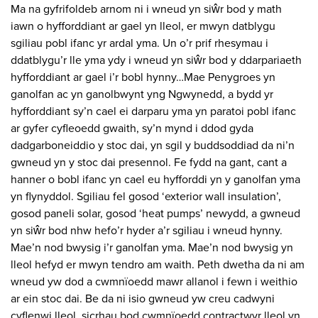
Ma na gyfrifoldeb arnom ni i wneud yn siŵr bod y math
iawn o hyfforddiant ar gael yn lleol, er mwyn datblygu
sgiliau pobl ifanc yr ardal yma. Un o’r prif rhesymau i
ddatblygu’r lle yma ydy i wneud yn siŵr bod y ddarpariaeth
hyfforddiant ar gael i’r bobl hynny…Mae Penygroes yn
ganolfan ac yn ganolbwynt yng Ngwynedd, a bydd yr
hyfforddiant sy’n cael ei darparu yma yn paratoi pobl ifanc
ar gyfer cyfleoedd gwaith, sy’n mynd i ddod gyda
dadgarboneiddio y stoc dai, yn sgil y buddsoddiad da ni’n
gwneud yn y stoc dai presennol. Fe fydd na gant, cant a
hanner o bobl ifanc yn cael eu hyfforddi yn y ganolfan yma
yn flynyddol. Sgiliau fel gosod ‘exterior wall insulation’,
gosod paneli solar, gosod ‘heat pumps’ newydd, a gwneud
yn siŵr bod nhw hefo’r hyder a’r sgiliau i wneud hynny.
Mae’n nod bwysig i’r ganolfan yma. Mae’n nod bwysig yn
lleol hefyd er mwyn tendro am waith. Peth dwetha da ni am
wneud yw dod a cwmnïoedd mawr allanol i fewn i weithio
ar ein stoc dai. Be da ni isio gwneud yw creu cadwyni
cyflenwi lleol, sicrhau bod cwmnïoedd contractwyr lleol yn