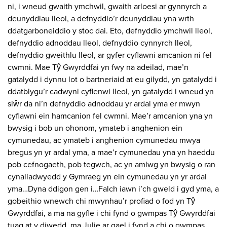
ni, i wneud gwaith ymchwil, gwaith arloesi ar gynnyrch a
deunyddiau lleol, a defnyddio’r deunyddiau yna wrth
ddatgarboneiddio y stoc dai. Eto, defnyddio ymchwil lleol,
defnyddio adnoddau lleol, defnyddio cynnyrch lleol,
defnyddio gweithlu lleol, ar gyfer cyflawni amcanion ni fel
cwmni. Mae Tŷ Gwyrddfai yn fwy na adeilad, mae’n
gatalydd i dynnu lot o bartneriaid at eu gilydd, yn gatalydd i
ddatblygu’r cadwyni cyflenwi lleol, yn gatalydd i wneud yn
siŵr da ni’n defnyddio adnoddau yr ardal yma er mwyn
cyflawni ein hamcanion fel cwmni. Mae’r amcanion yna yn
bwysig i bob un ohonom, ymateb i anghenion ein
cymunedau, ac ymateb i anghenion cymunedau mwya
bregus yn yr ardal yma, a mae’r cymunedau yna yn haeddu
pob cefnogaeth, pob tegwch, ac yn amlwg yn bwysig o ran
cynaliadwyedd y Gymraeg yn ein cymunedau yn yr ardal
yma…Dyna ddigon gen i…Falch iawn i’ch gweld i gyd yma, a
gobeithio wnewch chi mwynhau’r profiad o fod yn Tŷ
Gwyrddfai, a ma na gyfle i chi fynd o gwmpas Tŷ Gwyrddfai
tuag at y diwedd, ma Julie ar gael i fynd a chi o gwmpas…