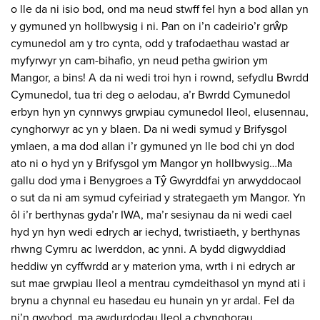
o lle da ni isio bod, ond ma neud stwff fel hyn a bod allan yn
y gymuned yn hollbwysig i ni. Pan on i’n cadeirio’r grŵp
cymunedol am y tro cynta, odd y trafodaethau wastad ar
myfyrwyr yn cam-bihafio, yn neud petha gwirion ym
Mangor, a bins! A da ni wedi troi hyn i rownd, sefydlu Bwrdd
Cymunedol, tua tri deg o aelodau, a’r Bwrdd Cymunedol
erbyn hyn yn cynnwys grwpiau cymunedol lleol, elusennau,
cynghorwyr ac yn y blaen. Da ni wedi symud y Brifysgol
ymlaen, a ma dod allan i’r gymuned yn lle bod chi yn dod
ato ni o hyd yn y Brifysgol ym Mangor yn hollbwysig…Ma
gallu dod yma i Benygroes a Tŷ Gwyrddfai yn arwyddocaol
o sut da ni am symud cyfeiriad y strategaeth ym Mangor. Yn
ôl i’r berthynas gyda’r IWA, ma’r sesiynau da ni wedi cael
hyd yn hyn wedi edrych ar iechyd, twristiaeth, y berthynas
rhwng Cymru ac Iwerddon, ac ynni. A bydd digwyddiad
heddiw yn cyffwrdd ar y materion yma, wrth i ni edrych ar
sut mae grwpiau lleol a mentrau cymdeithasol yn mynd ati i
brynu a chynnal eu hasedau eu hunain yn yr ardal. Fel da
ni’n gwybod, ma awdurdodau lleol a chynghorau