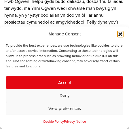
Hwb Ogwen, helpu gyda budd-daliadau, dosbarthu taliadau
tanwydd, ma Ynni Ogwen wedi chwarae rhan bwysig yn
hynna, yn yr ystyr bod arian yn dod yn ôl i ariannu
prosiectau cymunedol ac amgylcheddol. Felly dyna ydy’r
cylch mewn ffordd, ma’n enghraifft da sut mae creu ased
Manage Consent
cymunedol, yn adeilad neu adnodd naturiol, sut da ni fel
cymuned yn medru perchnogi hynna, ac ymhyfrydu ynddo
To provide the best experiences, we use technologies like cookies to store
hefyd, di ddim jyst am yr arian, da ni’n datblygu hyder wrth
and/or access device information. Consenting to these technologies will
gwneud y pethau yma, mae o’n ymwneud a’r
allow us to process data such as browsing behavior or unique IDs on this
site. Not consenting or withdrawing consent, may adversely affect certain
ymwybyddiaeth amgylcheddol, a hynny yn arwain at
features and functions.
datblygu prosiectau fel Dyffryn Gwyrdd, prosiectau cludiant
cymunedol, datblygu tri gofod datblygu cymunedol, ma tyfu
Accept
bwyd yn eithriadol o bwysig, ma ‘food security’ yn thema
anferthol bellach, a plethu hynna gydag agweddau
Deny
amgylcheddol hefyd. Mae’r datblygiadau yn Dyffryn Ogwen
yn dal i dyfu a thyfu, a dwi’n teimlo yn falch iawn i fod yn
View preferences
rhan ohono fo.
Cookie Policy
Privacy Notice
Yr Athro Andrew Edwards (Prifysgol Bangor)