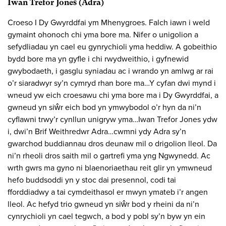
Iwan Trefor Jones (Adra)
Croeso I Dy Gwyrddfai ym Mhenygroes. Falch iawn i weld
gymaint ohonoch chi yma bore ma. Nifer o unigolion a
sefydliadau yn cael eu gynrychioli yma heddiw. A gobeithio
bydd bore ma yn gyfle i chi rwydweithio, i gyfnewid
gwybodaeth, i gasglu syniadau ac i wrando yn amlwg ar rai
o’r siaradwyr sy’n cymryd rhan bore ma…Y cyfan dwi mynd i
wneud yw eich croesawu chi yma bore ma i Dy Gwyrddfai, a
gwneud yn siŵr eich bod yn ymwybodol o’r hyn da ni’n
cyflawni trwy’r cynllun unigryw yma…Iwan Trefor Jones ydw
i, dwi’n Brif Weithredwr Adra…cwmni ydy Adra sy’n
gwarchod buddiannau dros deunaw mil o drigolion lleol. Da
ni’n rheoli dros saith mil o gartrefi yma yng Ngwynedd. Ac
wrth gwrs ma gyno ni blaenoriaethau reit glir yn ymwneud
hefo buddsoddi yn y stoc dai presennol, codi tai
fforddiadwy a tai cymdeithasol er mwyn ymateb i’r angen
lleol. Ac hefyd trio gwneud yn siŵr bod y rheini da ni’n
cynrychioli yn cael tegwch, a bod y pobl sy’n byw yn ein