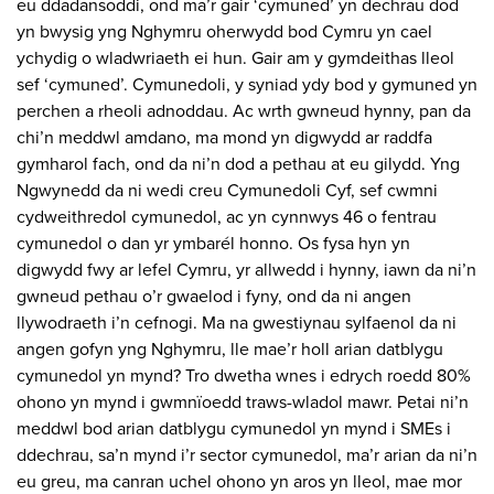
eu ddadansoddi, ond ma’r gair ‘cymuned’ yn dechrau dod
yn bwysig yng Nghymru oherwydd bod Cymru yn cael
ychydig o wladwriaeth ei hun. Gair am y gymdeithas lleol
sef ‘cymuned’. Cymunedoli, y syniad ydy bod y gymuned yn
perchen a rheoli adnoddau. Ac wrth gwneud hynny, pan da
chi’n meddwl amdano, ma mond yn digwydd ar raddfa
gymharol fach, ond da ni’n dod a pethau at eu gilydd. Yng
Ngwynedd da ni wedi creu Cymunedoli Cyf, sef cwmni
cydweithredol cymunedol, ac yn cynnwys 46 o fentrau
cymunedol o dan yr ymbarél honno. Os fysa hyn yn
digwydd fwy ar lefel Cymru, yr allwedd i hynny, iawn da ni’n
gwneud pethau o’r gwaelod i fyny, ond da ni angen
llywodraeth i’n cefnogi. Ma na gwestiynau sylfaenol da ni
angen gofyn yng Nghymru, lle mae’r holl arian datblygu
cymunedol yn mynd? Tro dwetha wnes i edrych roedd 80%
ohono yn mynd i gwmnïoedd traws-wladol mawr. Petai ni’n
meddwl bod arian datblygu cymunedol yn mynd i SMEs i
ddechrau, sa’n mynd i’r sector cymunedol, ma’r arian da ni’n
eu greu, ma canran uchel ohono yn aros yn lleol, mae mor