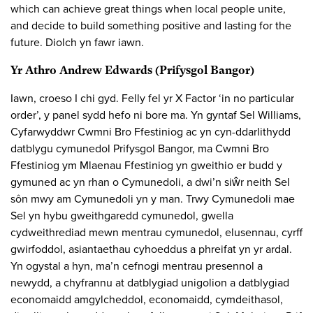
which can achieve great things when local people unite,
and decide to build something positive and lasting for the
future. Diolch yn fawr iawn.
Yr Athro Andrew Edwards (Prifysgol Bangor)
Iawn, croeso I chi gyd. Felly fel yr X Factor ‘in no particular
order’, y panel sydd hefo ni bore ma. Yn gyntaf Sel Williams,
Cyfarwyddwr Cwmni Bro Ffestiniog ac yn cyn-ddarlithydd
datblygu cymunedol Prifysgol Bangor, ma Cwmni Bro
Ffestiniog ym Mlaenau Ffestiniog yn gweithio er budd y
gymuned ac yn rhan o Cymunedoli, a dwi’n siŵr neith Sel
sôn mwy am Cymunedoli yn y man. Trwy Cymunedoli mae
Sel yn hybu gweithgaredd cymunedol, gwella
cydweithrediad mewn mentrau cymunedol, elusennau, cyrff
gwirfoddol, asiantaethau cyhoeddus a phreifat yn yr ardal.
Yn ogystal a hyn, ma’n cefnogi mentrau presennol a
newydd, a chyfrannu at datblygiad unigolion a datblygiad
economaidd amgylcheddol, economaidd, cymdeithasol,