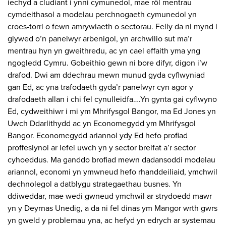
iechyd a cludiant i ynni cymunedol, mae rôl mentrau
cymdeithasol a modelau perchnogaeth cymunedol yn
croes-torri o fewn amrywiaeth o sectorau. Felly da ni mynd i
glywed o’n panelwyr arbenigol, yn archwilio sut ma’r
mentrau hyn yn gweithredu, ac yn cael effaith yma yng
ngogledd Cymru. Gobeithio gewn ni bore difyr, digon i’w
drafod. Dwi am ddechrau mewn munud gyda cyflwyniad
gan Ed, ac yna trafodaeth gyda’r panelwyr cyn agor y
drafodaeth allan i chi fel cynulleidfa….Yn gynta gai cyflwyno
Ed, cydweithiwr i mi ym Mhrifysgol Bangor, ma Ed Jones yn
Uwch Ddarlithydd ac yn Economegydd ym Mhrifysgol
Bangor. Economegydd ariannol ydy Ed hefo profiad
proffesiynol ar lefel uwch yn y sector breifat a’r sector
cyhoeddus. Ma ganddo brofiad mewn dadansoddi modelau
ariannol, economi yn ymwneud hefo rhanddeiliaid, ymchwil
dechnolegol a datblygu strategaethau busnes. Yn
ddiweddar, mae wedi gwneud ymchwil ar strydoedd mawr
yn y Deyrnas Unedig, a da ni fel dinas ym Mangor wrth gwrs
yn gweld y problemau yna, ac hefyd yn edrych ar systemau