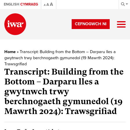
A
ENGLISH
CYMRAEG
A
A
CEFNOGWCH NI
Home
»
Transcript: Building from the Bottom – Darparu lles a
gwytnwch trwy berchnogaeth gymunedol (19 Mawrth 2024):
Trawsgrifiad
Transcript: Building from the
Bottom – Darparu lles a
gwytnwch trwy
berchnogaeth gymunedol (19
Mawrth 2024): Trawsgrifiad