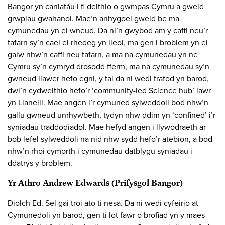
Bangor yn caniatáu i fi deithio o gwmpas Cymru a gweld
grwpiau gwahanol. Mae’n anhygoel gweld be ma
cymunedau yn ei wneud. Da ni’n gwybod am y caffi neu’r
tafarn sy’n cael ei rhedeg yn lleol, ma gen i broblem yn ei
galw nhw’n caffi neu tafarn, a ma na cymunedau yn ne
Cymru sy’n cymryd drosodd fferm, ma na cymunedau sy’n
gwneud llawer hefo egni, y tai da ni wedi trafod yn barod,
dwi’n cydweithio hefo’r ‘community-led Science hub’ lawr
yn Llanelli. Mae angen i’r cymuned sylweddoli bod nhw’n
gallu gwneud unrhywbeth, tydyn nhw ddim yn ‘confined’ i’r
syniadau traddodiadol. Mae hefyd angen i llywodraeth ar
bob lefel sylweddoli na nid nhw sydd hefo’r atebion, a bod
nhw’n rhoi cymorth i cymunedau datblygu syniadau i
ddatrys y broblem.
Yr Athro Andrew Edwards (Prifysgol Bangor)
Diolch Ed. Sel gai troi ato ti nesa. Da ni wedi cyfeirio at
Cymunedoli yn barod, gen ti lot fawr o brofiad yn y maes