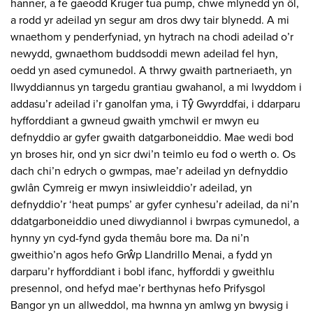
hanner, a fe gaeodd Kruger tua pump, chwe mlynedd yn ôl,
a rodd yr adeilad yn segur am dros dwy tair blynedd. A mi
wnaethom y penderfyniad, yn hytrach na chodi adeilad o’r
newydd, gwnaethom buddsoddi mewn adeilad fel hyn,
oedd yn ased cymunedol. A thrwy gwaith partneriaeth, yn
llwyddiannus yn targedu grantiau gwahanol, a mi lwyddom i
addasu’r adeilad i’r ganolfan yma, i Tŷ Gwyrddfai, i ddarparu
hyfforddiant a gwneud gwaith ymchwil er mwyn eu
defnyddio ar gyfer gwaith datgarboneiddio. Mae wedi bod
yn broses hir, ond yn sicr dwi’n teimlo eu fod o werth o. Os
dach chi’n edrych o gwmpas, mae’r adeilad yn defnyddio
gwlân Cymreig er mwyn insiwleiddio’r adeilad, yn
defnyddio’r ‘heat pumps’ ar gyfer cynhesu’r adeilad, da ni’n
ddatgarboneiddio uned diwydiannol i bwrpas cymunedol, a
hynny yn cyd-fynd gyda themâu bore ma. Da ni’n
gweithio’n agos hefo Grŵp Llandrillo Menai, a fydd yn
darparu’r hyfforddiant i bobl ifanc, hyfforddi y gweithlu
presennol, ond hefyd mae’r berthynas hefo Prifysgol
Bangor yn un allweddol, ma hwnna yn amlwg yn bwysig i