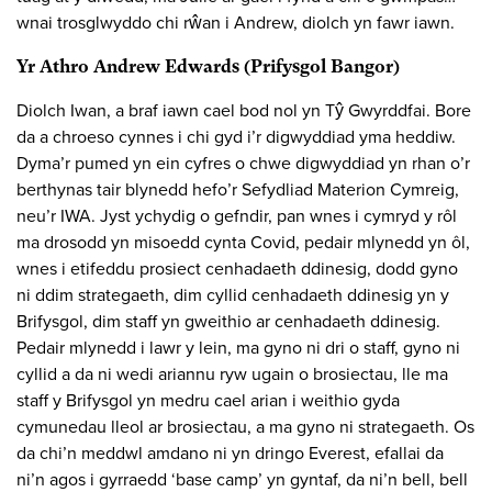
wnai trosglwyddo chi rŵan i Andrew, diolch yn fawr iawn.
Yr Athro Andrew Edwards (Prifysgol Bangor)
Diolch Iwan, a braf iawn cael bod nol yn Tŷ Gwyrddfai. Bore
da a chroeso cynnes i chi gyd i’r digwyddiad yma heddiw.
Dyma’r pumed yn ein cyfres o chwe digwyddiad yn rhan o’r
berthynas tair blynedd hefo’r Sefydliad Materion Cymreig,
neu’r IWA. Jyst ychydig o gefndir, pan wnes i cymryd y rôl
ma drosodd yn misoedd cynta Covid, pedair mlynedd yn ôl,
wnes i etifeddu prosiect cenhadaeth ddinesig, dodd gyno
ni ddim strategaeth, dim cyllid cenhadaeth ddinesig yn y
Brifysgol, dim staff yn gweithio ar cenhadaeth ddinesig.
Pedair mlynedd i lawr y lein, ma gyno ni dri o staff, gyno ni
cyllid a da ni wedi ariannu ryw ugain o brosiectau, lle ma
staff y Brifysgol yn medru cael arian i weithio gyda
cymunedau lleol ar brosiectau, a ma gyno ni strategaeth. Os
da chi’n meddwl amdano ni yn dringo Everest, efallai da
ni’n agos i gyrraedd ‘base camp’ yn gyntaf, da ni’n bell, bell