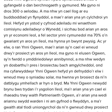
gyfangwbl o dan berchnogaeth y gymuned. Ma gyno ni
dros 300 o aelodau. A ma nhw yn cael llog ar eu
buddsoddiad yn flynyddol, a mae’r arian yna yn cylchdroi yn
lleol. Hefyd yn ystod y cyfnod adeiladu mi wnaethom
comisiynu adeiladwyr o Wynedd, i sicrhau bod arian yn aros
yn yr economi leol, a fel sector ynni cymunedol ma 70% o’n
gwariant yn aros yn lleol, ma hynna yn bwynt pwysig. Ac yr
elw, o ran Ynni Ogwen, mae’r arian sy’n cael ei wneud
drwy’r prosiect yn aros yn lleol, ma gyno ni elusen Ogwen,
sy’n fwrdd o ymddiriedolwyr annibynnol, a ma nhw wedyn
yn dosbarthu’r pres i brosiectau bach amgylcheddol, ond
ma cyfarwyddwyr Ynni Ogwen hefyd yn defnyddio’r elw i
wneud mwy o syniadau solar, ma hwnna yn brosiect da ni’n
datblygu ymhellach ar hyn o bryd. Ma Ynni Ogwen newydd
brynu bws trydan i’r ysgolion lleol, ma’r arian yna yn cael ei
rhaeadru trwy waith Partneriaeth Ogwen, a’r arian yna wedi
ariannu swydd warden i ni am gyfnod o flwyddyn, a ma’r
gwaith atal tlodi uniongyrchol da ni’n gwneud drwy prosiect