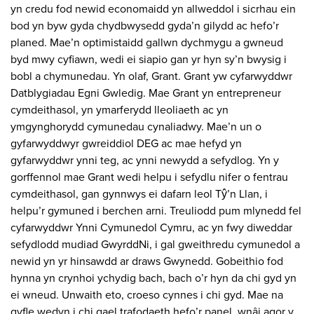
yn credu fod newid economaidd yn allweddol i sicrhau ein
bod yn byw gyda chydbwysedd gyda’n gilydd ac hefo’r
planed. Mae’n optimistaidd gallwn dychmygu a gwneud
byd mwy cyfiawn, wedi ei siapio gan yr hyn sy’n bwysig i
bobl a chymunedau. Yn olaf, Grant. Grant yw cyfarwyddwr
Datblygiadau Egni Gwledig. Mae Grant yn entrepreneur
cymdeithasol, yn ymarferydd lleoliaeth ac yn
ymgynghorydd cymunedau cynaliadwy. Mae’n un o
gyfarwyddwyr gwreiddiol DEG ac mae hefyd yn
gyfarwyddwr ynni teg, ac ynni newydd a sefydlog. Yn y
gorffennol mae Grant wedi helpu i sefydlu nifer o fentrau
cymdeithasol, gan gynnwys ei dafarn leol Tŷ’n Llan, i
helpu’r gymuned i berchen arni. Treuliodd pum mlynedd fel
cyfarwyddwr Ynni Cymunedol Cymru, ac yn fwy diweddar
sefydlodd mudiad GwyrddNi, i gal gweithredu cymunedol a
newid yn yr hinsawdd ar draws Gwynedd. Gobeithio fod
hynna yn crynhoi ychydig bach, bach o’r hyn da chi gyd yn
ei wneud. Unwaith eto, croeso cynnes i chi gyd. Mae na
gyfle wedyn i chi gael trafodaeth hefo’r panel, wnâi agor y