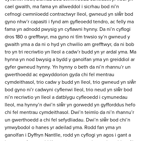
cael gwaith, ma fama yn allweddol i sicrhau bod ni’n
cefnogi cwmnïoedd contractwyr lleol, gwneud yn siŵr bod
gyno nhw’r capasiti i fynd am gyfleoedd tendro, ac felly ma
fama yn adnodd pwysig yn cyflawni hynny. Da ni’n cyflogi
dros 180 o grefftwyr, ma gyno ni tîm trwsio sy’n gwneud y
gwaith yma a da ni o hyd yn chwilio am grefftwyr, da ni bob
tro yn tri recriwtio yn lleol a cadw’r budd yn yr ardal yma. Ma
hynna yn nod bwysig a bydd y ganolfan yma yn greiddiol ar
gyfer gwneud hynny. Yn hynny o beth da ni’n rhannu’r un
gwerthoedd ac egwyddorion gyda chi fel mentrau
cymdeithasol, trio cadw y budd yn lleol, trio gwneud yn siŵr
bod gyno ni’r cadwyni cyflenwi lleol, trio neud yn siŵr bod
ni’n recriwtio yn lleol a datblygu cyfleoedd i cymunedau
lleol, ma hynny’n dwi’n siŵr yn gorwedd yn gyfforddus hefo
chi fel mentrau cymdeithasol. Dwi’n teimlo da ni’n rhannu’r
un gwerthoedd a chi fel sefydliadau. Dwi’n siŵr bod chi’n
ymwybodol o hanes yr adeilad yma. Rodd fan yma yn
ganolfan i Dyffryn Nantlle, rodd yn cyflogi yn agos i gant a