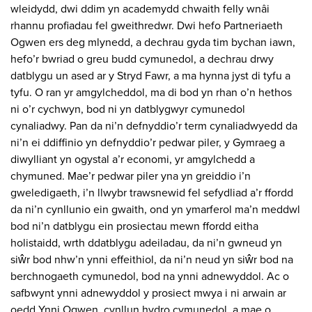
wleidydd, dwi ddim yn academydd chwaith felly wnâi
rhannu profiadau fel gweithredwr. Dwi hefo Partneriaeth
Ogwen ers deg mlynedd, a dechrau gyda tim bychan iawn,
hefo’r bwriad o greu budd cymunedol, a dechrau drwy
datblygu un ased ar y Stryd Fawr, a ma hynna jyst di tyfu a
tyfu. O ran yr amgylcheddol, ma di bod yn rhan o’n hethos
ni o’r cychwyn, bod ni yn datblygwyr cymunedol
cynaliadwy. Pan da ni’n defnyddio’r term cynaliadwyedd da
ni’n ei ddiffinio yn defnyddio’r pedwar piler, y Gymraeg a
diwylliant yn ogystal a’r economi, yr amgylchedd a
chymuned. Mae’r pedwar piler yna yn greiddio i’n
gweledigaeth, i’n llwybr trawsnewid fel sefydliad a’r ffordd
da ni’n cynllunio ein gwaith, ond yn ymarferol ma’n meddwl
bod ni’n datblygu ein prosiectau mewn ffordd eitha
holistaidd, wrth ddatblygu adeiladau, da ni’n gwneud yn
siŵr bod nhw’n ynni effeithiol, da ni’n neud yn siŵr bod na
berchnogaeth cymunedol, bod na ynni adnewyddol. Ac o
safbwynt ynni adnewyddol y prosiect mwya i ni arwain ar
oedd Ynni Ogwen, cynllun hydro cymunedol, a mae o