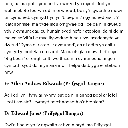
hun, be ma pob cymuned yn wneud yn mynd i fod yn
wahanol. Be fedrwn ddim ei wneud, be sy’n gweithio mewn
un cymuned, cymryd hyn yn ‘blueprint’ i gymuned arall. Y
‘catchphrase’ ma “Adeiladu o’r gwaelod”, be da ni’n dweud
ydy y cymunedau eu hunain sydd hefo’r atebion, da ni ddim
mewn sefyllfa lle mae llywodraeth neu ryw academydd yn
dweud ‘Dyma di’r ateb i’r gymuned’, da ni ddim yn gallu
cymryd y modelau drosodd. Ma na risgiau mawr hefo hyn.
‘Big Local’ er enghraifft, weithiau ma cymunedau angen
cymorth sydd ddim yn ariannol i helpu datblygu ei atebion
nhw.
Yr Athro Andrew Edwards (Prifysgol Bangor)
Ac i ddilyn i fyny ar hynny, sut da ni’n annog pobl ar lefel
lleol i arwain? I cymryd perchnogaeth o’r broblem?
Dr Edward Jones (Prifysgol Bangor)
Dwi’n ffodus yn fy ngwaith ar hyn o bryd, ma Prifysgol