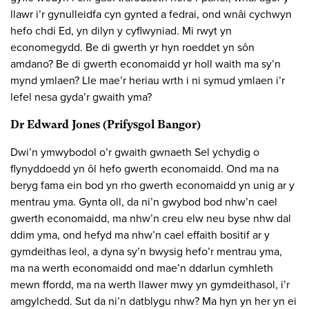
llawr i’r gynulleidfa cyn gynted a fedrai, ond wnâi cychwyn
hefo chdi Ed, yn dilyn y cyflwyniad. Mi rwyt yn
economegydd. Be di gwerth yr hyn roeddet yn sôn
amdano? Be di gwerth economaidd yr holl waith ma sy’n
mynd ymlaen? Lle mae’r heriau wrth i ni symud ymlaen i’r
lefel nesa gyda’r gwaith yma?
Dr Edward Jones (Prifysgol Bangor)
Dwi’n ymwybodol o’r gwaith gwnaeth Sel ychydig o
flynyddoedd yn ôl hefo gwerth economaidd. Ond ma na
beryg fama ein bod yn rho gwerth economaidd yn unig ar y
mentrau yma. Gynta oll, da ni’n gwybod bod nhw’n cael
gwerth economaidd, ma nhw’n creu elw neu byse nhw dal
ddim yma, ond hefyd ma nhw’n cael effaith bositif ar y
gymdeithas leol, a dyna sy’n bwysig hefo’r mentrau yma,
ma na werth economaidd ond mae’n ddarlun cymhleth
mewn ffordd, ma na werth llawer mwy yn gymdeithasol, i’r
amgylchedd. Sut da ni’n datblygu nhw? Ma hyn yn her yn ei