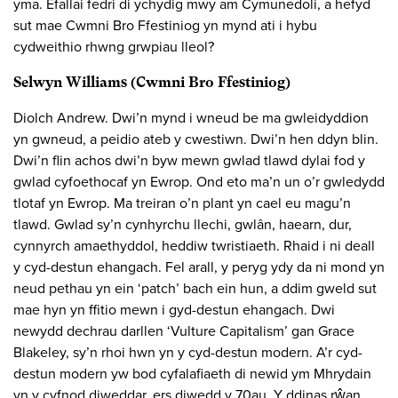
yma. Efallai fedri di ychydig mwy am Cymunedoli, a hefyd
sut mae Cwmni Bro Ffestiniog yn mynd ati i hybu
cydweithio rhwng grwpiau lleol?
Selwyn Williams (Cwmni Bro Ffestiniog)
Diolch Andrew. Dwi’n mynd i wneud be ma gwleidyddion
yn gwneud, a peidio ateb y cwestiwn. Dwi’n hen ddyn blin.
Dwi’n flin achos dwi’n byw mewn gwlad tlawd dylai fod y
gwlad cyfoethocaf yn Ewrop. Ond eto ma’n un o’r gwledydd
tlotaf yn Ewrop. Ma treiran o’n plant yn cael eu magu’n
tlawd. Gwlad sy’n cynhyrchu llechi, gwlân, haearn, dur,
cynnyrch amaethyddol, heddiw twristiaeth. Rhaid i ni deall
y cyd-destun ehangach. Fel arall, y peryg ydy da ni mond yn
neud pethau yn ein ‘patch’ bach ein hun, a ddim gweld sut
mae hyn yn ffitio mewn i gyd-destun ehangach. Dwi
newydd dechrau darllen ‘Vulture Capitalism’ gan Grace
Blakeley, sy’n rhoi hwn yn y cyd-destun modern. A’r cyd-
destun modern yw bod cyfalafiaeth di newid ym Mhrydain
yn y cyfnod diweddar, ers diwedd y 70au. Y ddinas rŵan