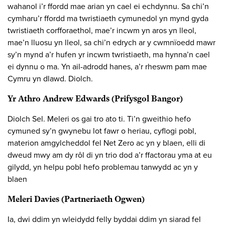
wahanol i’r ffordd mae arian yn cael ei echdynnu. Sa chi’n
cymharu’r ffordd ma twristiaeth cymunedol yn mynd gyda
twristiaeth corfforaethol, mae’r incwm yn aros yn lleol,
mae’n lluosu yn lleol, sa chi’n edrych ar y cwmnïoedd mawr
sy’n mynd a’r hufen yr incwm twristiaeth, ma hynna’n cael
ei dynnu o ma. Yn ail-adrodd hanes, a’r rheswm pam mae
Cymru yn dlawd. Diolch.
Yr Athro Andrew Edwards (Prifysgol Bangor)
Diolch Sel. Meleri os gai tro ato ti. Ti’n gweithio hefo
cymuned sy’n gwynebu lot fawr o heriau, cyflogi pobl,
materion amgylcheddol fel Net Zero ac yn y blaen, elli di
dweud mwy am dy rôl di yn trio dod a’r ffactorau yma at eu
gilydd, yn helpu pobl hefo problemau tanwydd ac yn y
blaen
Meleri Davies (Partneriaeth Ogwen)
Ia, dwi ddim yn wleidydd felly byddai ddim yn siarad fel