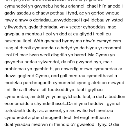
cymunedol yn gwynebu heriau ariannol, chael hi’n anodd i
gadw asedau a chadw pethau i fynd, ac yn gorfod wneud
mwy a mwy o doriadau…arwyddocaol i gyllidebau yn ystod
y flwyddyn, gyda thoriadau yn y sector cyhoeddus, mae
grwpiau a mentrau lleol yn dod at eu gilydd i reoli eu
hasedau lleol. Wrth gwneud hynny ma nhw’n cymryd cam
tuag at rheoli cymunedau a hefyd yn datblygu yr economi
leol fel mae Iwan wedi disgrifio yn barod. Ma Cymru yn
gwynebu heriau sylweddol, da ni’n gwybod hyn, ma’r
problemau yn gymhleth, yn enwedig mewn cymunedau ar
draws gogledd Cymru, ond gall mentrau cymdeithasol a
modelau perchnogaeth cymunedol cynnig atebion newydd
i ni, lle caiff elw ei ail-fuddsoddi yn lleol i gryfhau
cymunedau, amddiffyn yr amgylchedd leol, a dod a buddion
economaidd a chymdeithasol…Da ni yma heddiw i gynnal
trafodaeth ddifyr ac amserol, yn archwilio twf mentrau
cymunedol a pherchnogaeth leol, fel enghreifftiau o
ddatrysiadau medrwn ni ffeindio o’r gwaelod i fyny. O dai i