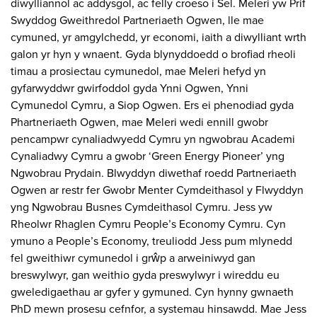
diwylliannol ac addysgol, ac felly croeso i Sel. Meleri yw Prif
Swyddog Gweithredol Partneriaeth Ogwen, lle mae
cymuned, yr amgylchedd, yr economi, iaith a diwylliant wrth
galon yr hyn y wnaent. Gyda blynyddoedd o brofiad rheoli
timau a prosiectau cymunedol, mae Meleri hefyd yn
gyfarwyddwr gwirfoddol gyda Ynni Ogwen, Ynni
Cymunedol Cymru, a Siop Ogwen. Ers ei phenodiad gyda
Phartneriaeth Ogwen, mae Meleri wedi ennill gwobr
pencampwr cynaliadwyedd Cymru yn ngwobrau Academi
Cynaliadwy Cymru a gwobr ‘Green Energy Pioneer’ yng
Ngwobrau Prydain. Blwyddyn diwethaf roedd Partneriaeth
Ogwen ar restr fer Gwobr Menter Cymdeithasol y Flwyddyn
yng Ngwobrau Busnes Cymdeithasol Cymru. Jess yw
Rheolwr Rhaglen Cymru People’s Economy Cymru. Cyn
ymuno a People’s Economy, treuliodd Jess pum mlynedd
fel gweithiwr cymunedol i grŵp a arweiniwyd gan
breswylwyr, gan weithio gyda preswylwyr i wireddu eu
gweledigaethau ar gyfer y gymuned. Cyn hynny gwnaeth
PhD mewn prosesu cefnfor, a systemau hinsawdd. Mae Jess