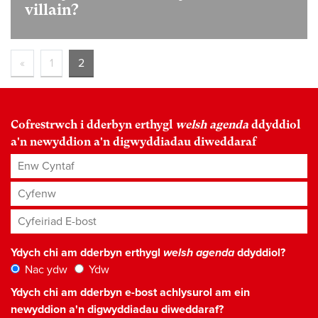
villain?
«
1
2
Cofrestrwch i dderbyn erthygl
welsh agenda
ddyddiol
a'n newyddion a'n digwyddiadau diweddaraf
Enw Cyntaf
Cyfenw
Cyfeiriad E-bost
*
Ydych chi am dderbyn erthygl
welsh agenda
ddyddiol?
Nac ydw
Ydw
Ydych chi am dderbyn e-bost achlysurol am ein
newyddion a'n digwyddiadau diweddaraf?