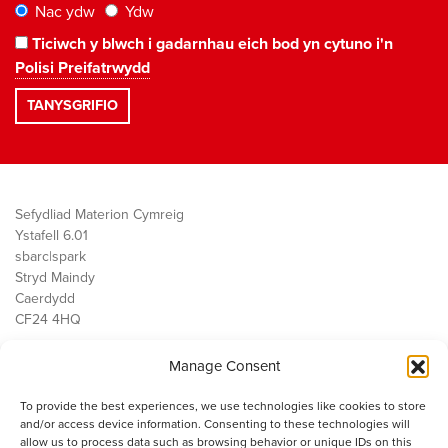
Nac ydw
Ydw
Ticiwch y blwch i gadarnhau eich bod yn cytuno i'n
Polisi Preifatrwydd
Sefydliad Materion Cymreig
Ystafell 6.01
sbarc|spark
Stryd Maindy
Caerdydd
CF24 4HQ
Manage Consent
Ein Gwaith
Democratiaeth
To provide the best experiences, we use technologies like cookies to store
Public Services
and/or access device information. Consenting to these technologies will
Economi
allow us to process data such as browsing behavior or unique IDs on this