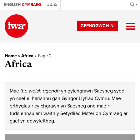
A
ENGLISH
CYMRAEG
A
A
CEFNOGWCH NI
Home
»
Africa
»
Page 2
Africa
Mae
the welsh agenda
yn gylchgrawn Saesneg sydd
yn cael ei hariannu gan Gyngor Llyfrau Cymru. Mae
erthyglau’r cylchgrawn yn Saesneg ond mae’r
tudalennau am waith y Sefydliad Materion Cymraeg ar
gael yn ddwyieithog.