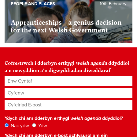
PEOPLE AND PLACES
10th February
Apprenticeships – a genius decision
for the next Welsh Government
Cofrestrwch i dderbyn erthygl
welsh agenda
ddyddiol
a'n newyddion a'n digwyddiadau diweddaraf
Enw Cyntaf
Cyfenw
Cyfeiriad E-bost
*
Ydych chi am dderbyn erthygl
welsh agenda
ddyddiol?
Nac ydw
Ydw
Ydych chi am dderbyn e-bost achlysurol am ein