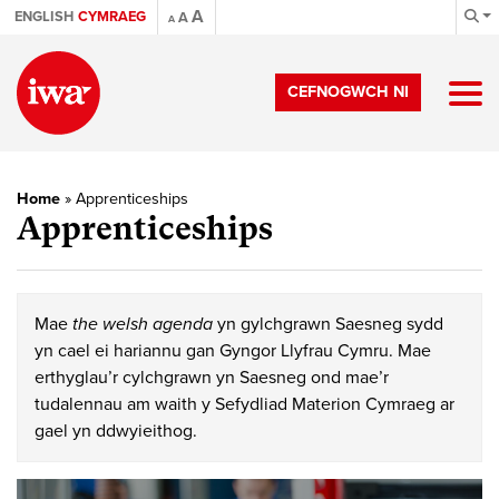
A
ENGLISH
CYMRAEG
A
A
CEFNOGWCH NI
Home
»
Apprenticeships
Apprenticeships
Mae
the welsh agenda
yn gylchgrawn Saesneg sydd
yn cael ei hariannu gan Gyngor Llyfrau Cymru. Mae
erthyglau’r cylchgrawn yn Saesneg ond mae’r
tudalennau am waith y Sefydliad Materion Cymraeg ar
gael yn ddwyieithog.