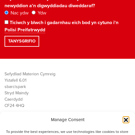
newyddion a'n digwyddiadau diweddaraf?
Nac ydw
Ydw
Ticiwch y blwch i gadarnhau eich bod yn cytuno i'n
Polisi Preifatrwydd
Sefydliad Materion Cymreig
Ystafell 6.01
sbarc|spark
Stryd Maindy
Caerdydd
CF24 4HQ
Manage Consent
Ein Gwaith
Democratiaeth
To provide the best experiences, we use technologies like cookies to store
Public Services