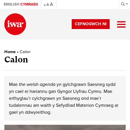
A
ENGLISH
CYMRAEG
A
A
CEFNOGWCH NI
Home
»
Calon
Calon
Mae
the welsh agenda
yn gylchgrawn Saesneg sydd
yn cael ei hariannu gan Gyngor Llyfrau Cymru. Mae
erthyglau’r cylchgrawn yn Saesneg ond mae’r
tudalennau am waith y Sefydliad Materion Cymraeg ar
gael yn ddwyieithog.