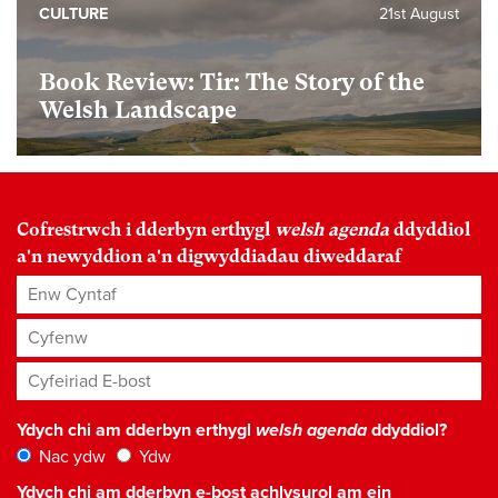
CULTURE
21st August
Book Review: Tir: The Story of the
Welsh Landscape
Cofrestrwch i dderbyn erthygl
welsh agenda
ddyddiol
a'n newyddion a'n digwyddiadau diweddaraf
Enw Cyntaf
Cyfenw
Cyfeiriad E-bost
*
Ydych chi am dderbyn erthygl
welsh agenda
ddyddiol?
Nac ydw
Ydw
Ydych chi am dderbyn e-bost achlysurol am ein