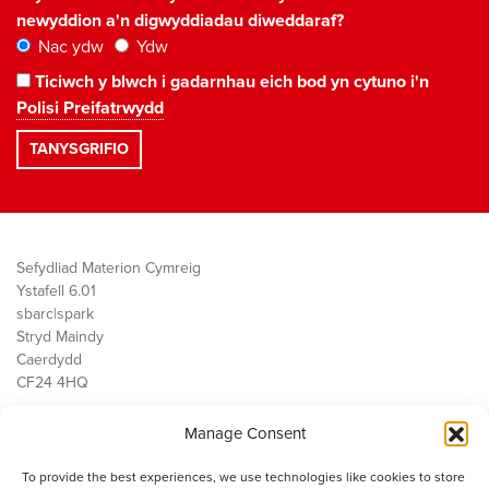
newyddion a'n digwyddiadau diweddaraf?
Nac ydw
Ydw
Ticiwch y blwch i gadarnhau eich bod yn cytuno i'n
Polisi Preifatrwydd
Sefydliad Materion Cymreig
Ystafell 6.01
sbarc|spark
Stryd Maindy
Caerdydd
CF24 4HQ
Manage Consent
Ein Gwaith
Democratiaeth
To provide the best experiences, we use technologies like cookies to store
Public Services