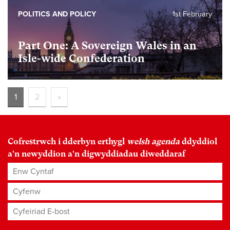
POLITICS AND POLICY
1st February
Part One: A Sovereign Wales in an
Isle-wide Confederation
1
2
»
Cofrestrwch i dderbyn erthygl
welsh agenda
ddyddiol
a'n newyddion a'n digwyddiadau diweddaraf
Enw Cyntaf
Cyfenw
Cyfeiriad E-bost
*