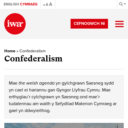
A
ENGLISH
CYMRAEG
A
A
CEFNOGWCH NI
Home
»
Confederalism
Confederalism
Mae
the welsh agenda
yn gylchgrawn Saesneg sydd
yn cael ei hariannu gan Gyngor Llyfrau Cymru. Mae
erthyglau’r cylchgrawn yn Saesneg ond mae’r
tudalennau am waith y Sefydliad Materion Cymraeg ar
gael yn ddwyieithog.