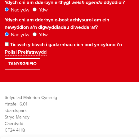
Ydych chi am dderbyn erthygl
welsh agenda
ddyddiol?
Nac ydw
Ydw
Ydych chi am dderbyn e-bost achlysurol am ein
newyddion a'n digwyddiadau diweddaraf?
Nac ydw
Ydw
Ticiwch y blwch i gadarnhau eich bod yn cytuno i'n
Polisi Preifatrwydd
Sefydliad Materion Cymreig
Ystafell 6.01
sbarc|spark
Stryd Maindy
Caerdydd
CF24 4HQ