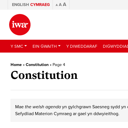
A
ENGLISH
CYMRAEG
A
A
Y SMC
EIN GWAITH
Y DIWEDDARAF
DIGWYDDIA
Home
»
Constitution
»
Page 4
Constitution
Mae
the welsh agenda
yn gylchgrawn Saesneg sydd yn c
Sefydliad Materion Cymraeg ar gael yn ddwyieithog.