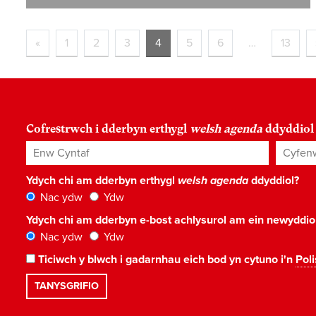
«
1
2
3
4
5
6
…
13
Cofrestrwch i dderbyn erthygl
welsh agenda
ddyddiol
Enw Cyntaf
Cyfenw
Ydych chi am dderbyn erthygl
welsh agenda
ddyddiol?
Nac ydw
Ydw
Ydych chi am dderbyn e-bost achlysurol am ein newyddi
Nac ydw
Ydw
Ticiwch y blwch i gadarnhau eich bod yn cytuno i'n
Poli