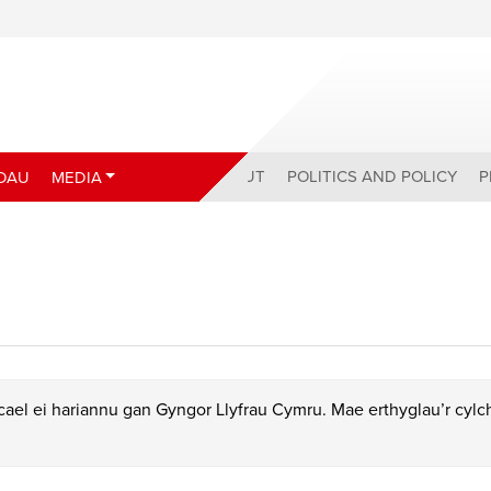
ABOUT
POLITICS AND POLICY
P
DAU
MEDIA
ael ei hariannu gan Gyngor Llyfrau Cymru. Mae erthyglau’r cyl