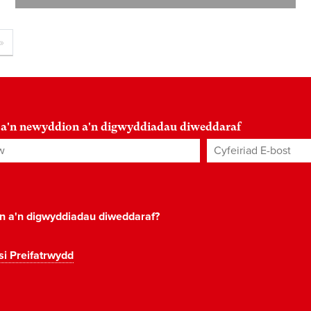
»
 a'n newyddion a'n digwyddiadau diweddaraf
Cyfeiriad E-bost
*
on a'n digwyddiadau diweddaraf?
si Preifatrwydd