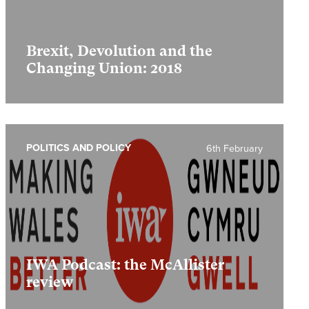
Brexit, Devolution and the
Changing Union: 2018
POLITICS AND POLICY
6th February
IWA Podcast: the McAllister
review