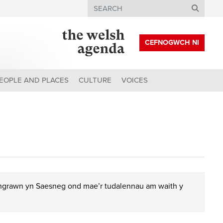
Search
CEFNOGWCH NI
EOPLE AND PLACES
CULTURE
VOICES
chgrawn yn Saesneg ond mae’r tudalennau am waith y